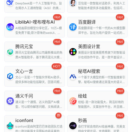
DeepSeek是一个人工智能平台，旨
豆包是一款智能对话助手，利用人工
在揭示人工通用智能（AGI）的奥
智能技术提供多功能服务，包括问
秘。它提供了多种...
答、写作、翻译、情...
Hot
Hot
LiblibAI-哩布哩布AI
百度翻译
AI绘画原创模型分享社区，10万+模
百度翻译是一个新一代的AI大模型翻
型免费下载;原汁原味的webUI、
译平台，旨在为用户提供一站式的翻
comfyUI，在线A...
译和外文阅读解...
Hot
Hot
腾讯元宝
美图设计室
腾讯元宝是由腾讯公司最新推出的免
美图设计室是美图秀秀旗下的智能设
费AI智能助手，基于腾讯混元大模型
计在线协作平台，是一款平面设计工
技术，为用户提...
具、在线平面设计...
HOT
Hot
文心一言
秘塔AI搜索
文心一言是一个智能伙伴和AI助手，
一个基于大模型的新一代智能搜索引
提供多种功能包括聊天、回答问题、
擎，秘塔AI搜索通过其强大的语义理
画图识图、提供...
解能力和全网搜...
Hot
Hot
通义千问
绘蛙
通义是一个通情、达义的国产AI模
绘蛙-是一款功能强大，简洁好用的
型，可以帮你解答问题、文档阅读、
智能图片、文案创作平台，并且拥有
联网搜索并写作总...
海量虚拟模特可选择...
荐
Hot
iconfont
秒画
iconfont是由阿里巴巴体验团队打造
会打字就会用的AI绘画神器，完美支
的一款功能强大且图标内容丰富的矢
持中文提示词，支持摄影、可爱、精