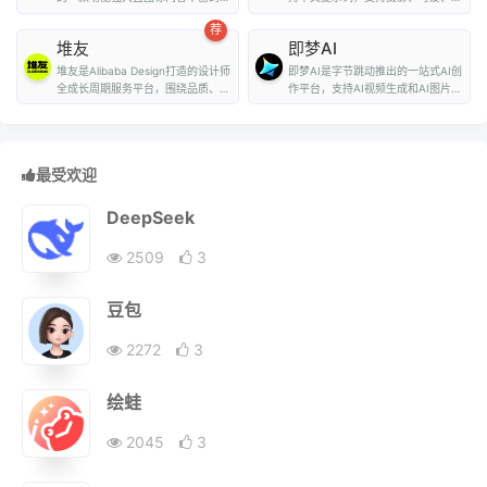
量图标库，用户可...
致、赛博朋克、...
荐
堆友
即梦AI
堆友是Alibaba Design打造的设计师
即梦AI是字节跳动推出的一站式AI创
全成长周期服务平台，围绕品质、效
作平台，支持AI视频生成和AI图片生
率、技能、成就...
成。用户...
最受欢迎
DeepSeek
2509
3
豆包
2272
3
绘蛙
2045
3