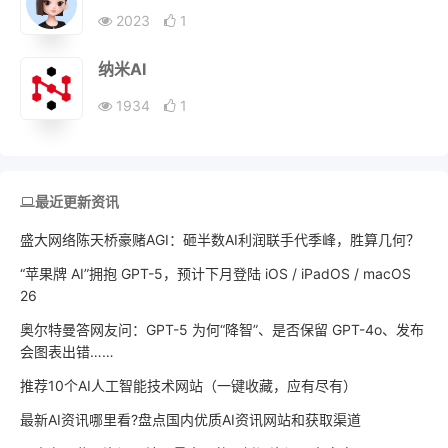
2023
1
纳米AI
1934
1
最近更新资讯
盛大网络陈天桥豪赌AGI：砸半数AI利润联手代季峰，胜算几何？
“苹果牌 AI”拥抱 GPT-5，预计下月登陆 iOS / iPadOS / macOS
26
奥尔特曼答网友问：GPT-5 为何“降智”、是否保留 GPT-4o、发布
会图表出错……
推荐10个AI人工智能技术网站（一键收藏，应有尽有）
最新AI资讯哪里看?盘点国内优质AI资讯网站和获取渠道