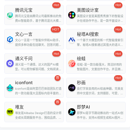
comfyUI，在线A...
译和外文阅读解...
Hot
Hot
腾讯元宝
美图设计室
腾讯元宝是由腾讯公司最新推出的免
美图设计室是美图秀秀旗下的智能设
费AI智能助手，基于腾讯混元大模型
计在线协作平台，是一款平面设计工
技术，为用户提...
具、在线平面设计...
HOT
Hot
文心一言
秘塔AI搜索
文心一言是一个智能伙伴和AI助手，
一个基于大模型的新一代智能搜索引
提供多种功能包括聊天、回答问题、
擎，秘塔AI搜索通过其强大的语义理
画图识图、提供...
解能力和全网搜...
Hot
Hot
通义千问
绘蛙
通义是一个通情、达义的国产AI模
绘蛙-是一款功能强大，简洁好用的
型，可以帮你解答问题、文档阅读、
智能图片、文案创作平台，并且拥有
联网搜索并写作总...
海量虚拟模特可选择...
荐
Hot
iconfont
秒画
iconfont是由阿里巴巴体验团队打造
会打字就会用的AI绘画神器，完美支
的一款功能强大且图标内容丰富的矢
持中文提示词，支持摄影、可爱、精
量图标库，用户可...
致、赛博朋克、...
荐
堆友
即梦AI
堆友是Alibaba Design打造的设计师
即梦AI是字节跳动推出的一站式AI创
全成长周期服务平台，围绕品质、效
作平台，支持AI视频生成和AI图片生
率、技能、成就...
成。用户...