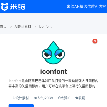
米给AI-精选优质AI内容
首页
AI设计素材
iconfont
荐
iconfont
iconfont是由阿里巴巴体验团队打造的一款功能强大且图标内
容丰富的矢量图标库，用户可以在该平台上进行矢量图标的下
载、在线存储和格式转换等操作。 该网站主题为提供矢量图标
相关服务，背景是由阿里巴巴体验团队打造...
AI设计素材
人气:2038
点赞:0
收藏