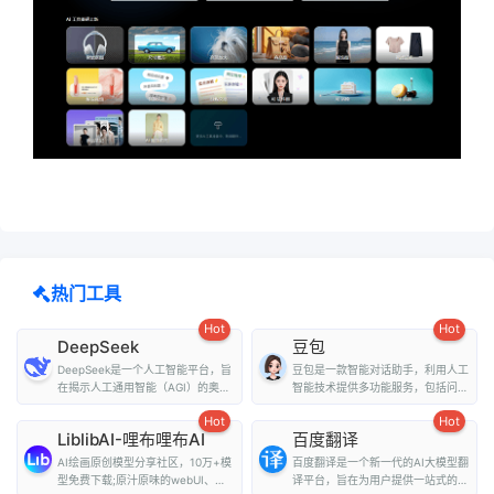
热门工具
Hot
Hot
DeepSeek
豆包
DeepSeek是一个人工智能平台，旨
豆包是一款智能对话助手，利用人工
在揭示人工通用智能（AGI）的奥
智能技术提供多功能服务，包括问
秘。它提供了多种...
答、写作、翻译、情...
Hot
Hot
LiblibAI-哩布哩布AI
百度翻译
AI绘画原创模型分享社区，10万+模
百度翻译是一个新一代的AI大模型翻
型免费下载;原汁原味的webUI、
译平台，旨在为用户提供一站式的翻