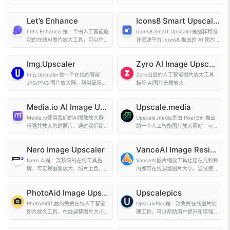
将图片放大至...
持将图片最高...
Let’s Enhance
Icons8 Smart Upscaler
Let’s Enhance 是一个由人工智能驱
Icons8 Smart Upscaler是图标和设
动的在线AI图片放大工具，可以在不
计资源平台 Icons8 推出的 AI 图片
降低质量的情...
放大网站，该...
Img.Upscaler
Zyro AI Image Upscaler
Img.Upscaler是一个在线的智能
Zyro出品的人工智能图片放大工具
JPG/PNG 图片放大器，利用最新的
标签:AI图片无损放大
人工智能和超分...
Media.io AI Image Upscaler
Upscale.media
Media.io使用我们的AI图像放大器，
Upscale.media是由 Pixel Bin 推出
增强并放大您的照片。通过我们简便
的一个人工智能图片放大网站，可以
的拖放工具，将...
将低分辨率图像...
Nero Image Upscaler
VanceAI Image Resizer
Nero AI是一款顶级的在线工具品
VanceAI图片缩放工具让您在几秒钟
牌，可实现图像放大、照片上色、照
内即可在线调整图片大小。尝试使用
片修复以及AI生...
这款出色的图片...
PhotoAid Image Upscaler
Upscalepics
PhotoAid出品的免费在线人工智能
UpscalePics是一款免费在线图片处
图片放大工具。在线调整图片大小，
理工具，可以帮助用户提升和增强图
不损失图片质量
片的分辨率，去除...