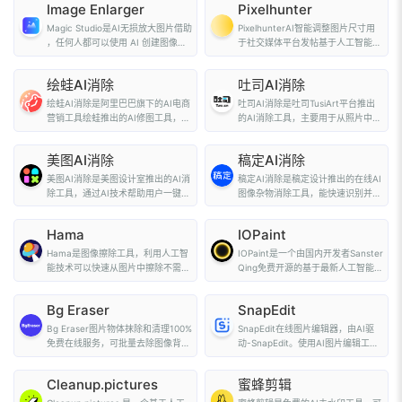
Image Enlarger
Pixelhunter
Magic Studio是AI无损放大图片借助
PixelhunterAI智能调整图片尺寸用
，任何人都可以使用 AI 创建图像、
于社交媒体平台发帖基于人工智能的
添加和删除...
社交媒体图片尺...
绘蛙AI消除
吐司AI消除
绘蛙AI消除是阿里巴巴旗下的AI电商
吐司AI消除是吐司TusiArt平台推出
营销工具绘蛙推出的AI修图工具，能
的AI消除工具，主要用于从照片中移
一键去除图...
除不需要的对...
美图AI消除
稿定AI消除
美图AI消除是美图设计室推出的AI消
稿定AI消除是稿定设计推出的在线AI
除工具，通过AI技术帮助用户一键去
图像杂物消除工具，能快速识别并去
除图片中的...
除图片中的文...
Hama
IOPaint
Hama是图像擦除工具，利用人工智
IOPaint是一个由国内开发者Sanster
能技术可以快速从图片中擦除不需要
Qing免费开源的基于最新人工智能技
的人、物体、文字等...
术的图像修...
Bg Eraser
SnapEdit
Bg Eraser图片物体抹除和清理100%
SnapEdit在线图片编辑器，由AI驱
免费在线服务，可批量去除图像背
动-SnapEdit。使用AI图片编辑工具
景，一键更换背景颜...
轻松编辑照片...
Cleanup.pictures
蜜蜂剪辑