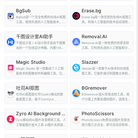
率、技能、成就...
中的背景，生成带透...
BgSub
Erase.bg
BgSub是一个完全免费的在线AI抠图
Erase.bg是一款优质的在线AI抠图工
工具，使用先进的人工智能技术，自
具，利用人工智能的技术自动消除图
动替换图像的背...
像背景，让从图...
千图设计室AI助手
Removal.AI
千图设计室丨AI设计助手是由千图推
Removal.AI是一种免费的背景去除
出的一个在线设计神器，内置135个
工具，它利用先进的人工智能和计算
AI图片处理创意...
机视觉算法将前景...
Magic Studio
Slazzer
Magic Studio 是一款集成了人工智
Slazzer是一款基于AI技术的在线抠
能技术的图像创作和编辑工具，它提
图工具，它能秒速识别图像主体和背
供了一系列的功能...
景，5秒钟即可实...
吐司AI抠图
BGremover
吐司AI抠图是吐司TusiArt推出的智
BGremover是AI背景去除工具，用
能抠图工具，基于ComfyUI
户只需上传要处理的图片，选择主体
Workflow实现的，帮...
和背景色，点击一...
Zyro AI Background Remover
PhotoScissors
Zyro推出的AI图片背景移除工具。人
PhotoScissors免费自动图片背景去
工智能图片放大工具 AI图片无损放
除只需几次点击，即可自动去除背
大
景，并将其替换为透...