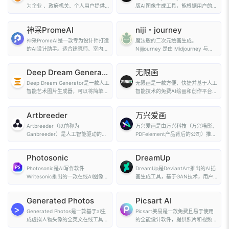
为企业 、政府机关、个人用户提供
版AI图像生成工具，能根据用户的文
原创可商用的精品版...
字描快速生成与...
神采PromeAI
niji・journey
神采PromeAI是一款专为设计师打造
魔法般的二次元绘画生成。
的AI设计助手。适合建筑师、室内设
Nijijourney 是由 Midjourney 与
计师、产品设...
Spellbrush 联合开发的A...
Deep Dream Generator
无限画
Deep Dream Generator是一款人工
无限画是一款方便、快捷并基于人工
智能艺术图片生成器，可以将简单的
智能技术的免费AI绘画和创作平台。
文本输入转化为图...
我们提供多种A...
Artbreeder
万兴爱画
Artbreeder（以前称为
万兴爱画是由万兴科技（万兴喵影、
Ganbreeder）是人工智能驱动的艺
PDFelement产品背后的公司）推出
术生成器中的巨星。 借助该工...
的AIGC艺术画...
Photosonic
DreamUp
Photosonic是AI写作软件
DreamUp是DeviantArt推出的AI插
Writesonic推出的一款在线AI图像和
画生成工具，基于GAN技术，用户可
艺术画生成的应用，该...
以输入主题、...
Generated Photos
Picsart AI
Generated Photos是一款基于ai生
Picsart美易是一款免费且易于使用
成虚拟人物头像的全英文在线工具网
的全能设计软件，提供照片和视频编
站，可以自定义所...
辑、拼贴画制作、...