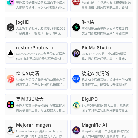
美图云修是美图公司推出的专业级AI
Remini是一个借助AI技术将模糊照片
人像精修软件，专为商业摄影行业设
变高清和老照片修复的工具，该AI修
计。软件用美图...
图工具在全球...
jpgHD
咻图AI
人工智能老照片无损修复, 利用2025
咻图AI是海南星图速云科技推出的一
年最先进人工智能 AI 将老照片无损
款面向影楼的摄影后期AI修图软件，
高清修复（支持...
借助AI人脸...
restorePhotos.io
PicMa Studio
restorePhotos.io—免费的AI老照片
PicMa Studio 是一个AI照片增强工
修复 有老而模糊的脸部照片吗?让我
具，提升照片质量。基于AI技术，支
们的 AI 恢复...
持用户通过...
绘蛙AI高清
稿定AI变清晰
绘蛙AI高清是绘蛙推出的AI图像高清
稿定AI变清晰是稿定设计推出的AI图
修复工具，用于提升图片清晰度和画
像修复工具，能有效提升模糊图片的
质。用户只需...
清晰度。通过...
美图无损放大
BigJPG
美图无损放大是美图设计室推出的AI
BigJPG是AI图片放大工具，能通过
图片变清晰工具，AI无损放大功能支
深度学习算法实现图片的高质量无损
持JPG、J...
放大。适合对...
Mejorar Imagen
Magnific AI
Mejorar Imagen是Better Image
Magnific AI是一个功能和算法非常
AI公司推出的AI图像放大工具，快速
强大的AI图像放大变高清的工具，支