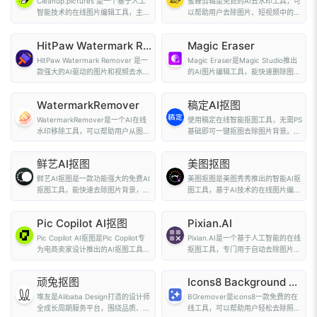
Cleanup.pictures 是一个基于人工
蜜蜂剪辑是免费的AI去水印工具，可
智能技术的在线图片编辑工具，主要
以帮助用户去除图片、短视频中的水
提供快速去除图片...
印。蜜蜂剪辑支...
HitPaw Watermark Remover
Magic Eraser
HitPaw Watermark Remover 是一
Magic Eraser是Magic Studio推出
款强大的AI驱动的图片和视频去水印
的AI图片编辑工具，能快速删除图片
工具，能自动检...
背景并保存为...
WatermarkRemover
稿定AI抠图
WatermarkRemover是一个AI在线
使用稿定在线智能抠图工具，无需PS
水印移除工具，可以帮助用户从图片
基础即可一键抠图去除图片背景。支
中自动检测并去除...
持批量上传抠图...
鲜艺AI抠图
美图抠图
鲜艺AI抠图是一款功能强大的免费AI
美图抠图是美图秀秀推出的智能AI抠
抠图工具，能快速去除图片背景，支
图工具，基于AI技术的在线图片编辑
持本地和在线...
工具，能智能...
Pic Copilot AI抠图
Pixian.AI
Pic Copilot AI抠图是Pic Copilot专
Pixian.AI是一个基于人工智能的在线
为电商卖家设计推出的AI抠图工具，
抠图工具，专门用于自动去除图片背
支持批量...
景。该工具利...
顽兔抠图
Icons8 Background Remover
堆友是Alibaba Design打造的设计师
BGremover是icons8一款免费的在
全成长周期服务平台，围绕品质、效
线工具，可以帮助用户轻松去除照片