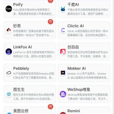
荐
Poify
千鹿AI
Poify是快手推出的AI电商营销工
千鹿AI是专为跨境电商提供设计和AI
具，帮助商家和创意工作者快速生成
服务的设计工具。提供产品精修、万
高质量的图片内容...
物迁移、图片...
荐
妙思
Cliclic AI
妙思是腾讯广告推出的基于腾讯混元
Cliclic AI是创客贴公司开发的一款AI
大模型的一站式AI广告创意平台。为
图像编辑工具，旨在简化商品图片的
广告主提供文生...
背景处理和...
LinkFox AI
创自由
LinkFox AI 是专为跨境电商开发的AI
创自由是北京比特互联推出的专业AI
电商设计工具。提供AI文案生成和高
作图工具，专为电商、自媒体、金
效作图功...
融、教育等行业设...
Pebblely
Mokker AI
AI产品图精美背景添加Pebblely对我
Mokker AI上传产品照片，Mokker
们的业务产生了颠覆性的影响。我们
AI 会以逼真的方式神奇地替换背景-
的许多客户缺乏...
不再需要使用...
图生生
WeShop唯象
图生生是专为电商设计的AI商拍作图
WeShop唯象是由电商平台蘑菇街旗
工具，基于先进的AIGC生成式技
下推出的一款AI商拍工具，专注于电
术，帮助商家解...
商产品图片的智...
荐
美图云修
Remini