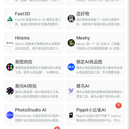
本、图像一键生成3D模型。Tripo AI
内容生产AI创作平台。混元3D AI创
支持与F...
作引擎为普通...
Fast3D
造好物
Fast3D 是强大的 AI 3D 模型生成工
造好物是全球首个一站式AI造物平
具，能通过简单的文字描述或图片输
台，能帮用户快速实现从创意灵感到
入，在几秒钟...
实物。造好物支持...
Hitems
Meshy
Hitems 是数美万物推出的AI创意物
Meshy 是一个 3D 生成 AI 工具箱，
品生成社区，基于前沿的生成式人工
可轻松从文本或图像创建 3D 资源，
智能（GenAI...
适用于 3D ...
美图商拍
稿定AI商品图
美图商拍是美图设计室推出的AI商拍
稿定AI商品图是稿定设计推出的在线
工具，提供“AI商品图”、“AI模特试
AI商品图生成工具，专为需要快速更
衣”等功...
换商品图片背...
美间AI商拍
蜂鸟AI
美间AI商拍是一款AI电商设计工具，
蜂鸟AI是赶海科技推出的跨境电商AI
通过AI技术帮助用户提高设计效率和
营销工具。蜂鸟AI基于领先的AI视觉
降低成本。...
模型和多...
荐
PhotoStudio AI
Pippit小云雀AI
PhotoStudio AI是虹软倾力打造的一
Pippit小云雀AI是字节旗下 CapCut
款基于业内领先前沿技术的AI商拍摄
推出的AI营销内容创作平台，专为电
影软件，结...
商、社交媒...