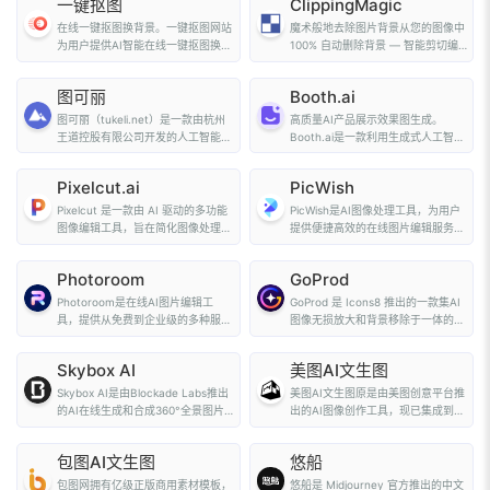
一键抠图
ClippingMagic
在线一键抠图换背景。一键抠图网站
魔术般地去除图片背景从您的图像中
为用户提供AI智能在线一键抠图换背
100% 自动删除背景 — 智能剪切编
景服务,还支持物...
辑器 — 裁剪、旋...
图可丽
Booth.ai
图可丽（tukeli.net）是一款由杭州
高质量AI产品展示效果图生成。
王道控股有限公司开发的人工智能图
Booth.ai是一款利用生成式人工智能
像处理工具。基于...
来制作产品摄影的服...
Pixelcut.ai
PicWish
Pixelcut 是一款由 AI 驱动的多功能
PicWish是AI图像处理工具，为用户
图像编辑工具，旨在简化图像处理流
提供便捷高效的在线图片编辑服务。
程，提升图像...
具备强大的AI...
Photoroom
GoProd
Photoroom是在线AI图片编辑工
GoProd 是 Icons8 推出的一款集AI
具，提供从免费到企业级的多种服
图像无损放大和背景移除于一体的
务。Photoroom使用A...
Mac应用程序，...
Skybox AI
美图AI文生图
Skybox AI是由Blockade Labs推出
美图AI文生图原是由美图创意平台推
的AI在线生成和合成360°全景图片
出的AI图像创作工具，现已集成到美
的工具，该人...
图设计室中，...
包图AI文生图
悠船
包图网拥有亿级正版商用素材模板，
悠船是 Midjourney 官方推出的中文