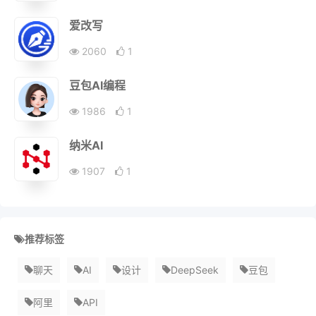
爱改写
2060
1
豆包AI编程
1986
1
纳米AI
1907
1
推荐标签
聊天
AI
设计
DeepSeek
豆包
阿里
API