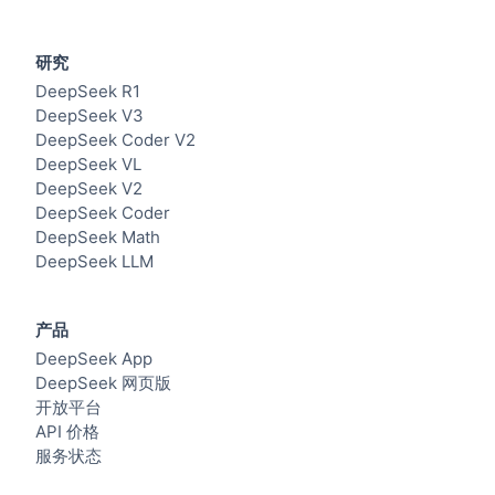
研究
DeepSeek R1
DeepSeek V3
DeepSeek Coder V2
DeepSeek VL
DeepSeek V2
DeepSeek Coder
DeepSeek Math
DeepSeek LLM
产品
DeepSeek App
DeepSeek 网页版
开放平台
API 价格
服务状态