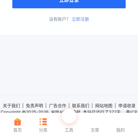
没有账户？
立即注册
关于我们
|
免责声明
|
广告合作
|
联系我们
|
网站地图
|
申请收录
Copyright ©2025-2026
米给AI网址导航
本站已运行了
372天。
备ICP
170506601883号
共收录922个网站。
免责声明：本站内所有网站链接由网络搜集、免费分享；不负责链接的真
首页
分类
工具
文章
我的
实性、有效性，所有内容仅供个人学习交流，使用者需自行承担使用该网
站信息所造成的风险与法律责任。