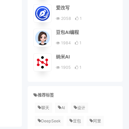
爱改写
2058
1
豆包AI编程
1984
1
纳米AI
1905
1
推荐标签
聊天
AI
设计
DeepSeek
豆包
阿里