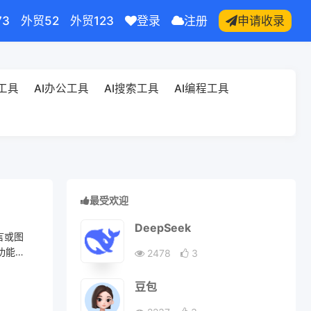
73
外贸52
外贸123
登录
注册
申请收录
频工具
AI办公工具
AI搜索工具
AI编程工具
最受欢迎
DeepSeek
言或图
功能，
2478
3
豆包