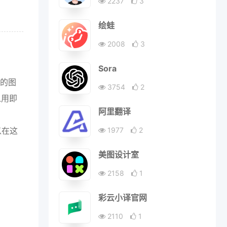
2237
3
绘蛙
2008
3
Sora
量的图
3754
2
以用即
阿里翻译
以在这
1977
2
美图设计室
2158
1
彩云小译官网
2110
1