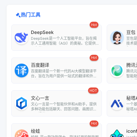
热门工具
Hot
DeepSeek
豆包
DeepSeek是一个人工智能平台，旨在揭
豆包
示人工通用智能（AGI）的奥秘。它提供
技术
了多种...
翻译、情
Hot
百度翻译
腾讯
百度翻译是一个新一代的AI大模型翻译平
腾讯元
台，旨在为用户提供一站式的翻译和外文
智能
阅读解...
用户提.
HOT
文心一言
秘塔
文心一言是一个智能伙伴和AI助手，提供
一个
多种功能包括聊天、回答问题、画图识
秘塔A
图、提供...
全网搜.
Hot
绘蛙
icon