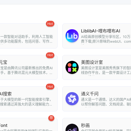
Hot
LiblibAI-哩布哩布AI
是一款智能对话助手，利用人工智能
AI绘画原创模型分享社区，10万
提供多功能服务，包括问答、写作、
费下载;原汁原味的webUI、com
...
线A...
Hot
元宝
美图设计室
宝是由腾讯公司最新推出的免费AI
美图设计室是美图秀秀旗下的智
助手，基于腾讯混元大模型技术，为
线协作平台，是一款平面设计工
..
平面设计...
Hot
AI搜索
通义千问
基于大模型的新一代智能搜索引擎，
通义是一个通情、达义的国产AI
I搜索通过其强大的语义理解能力和
以帮你解答问题、文档阅读、联
..
写作总...
荐
font
秒画