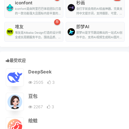
iconfont
秒画
iconfont是由阿里巴巴体验团队打造
会打字就会用的AI绘画神器，完美支
的一款功能强大且图标内容丰富的矢
持中文提示词，支持摄影、可爱、精
量图标库，用户可...
致、赛博朋克、...
荐
堆友
即梦AI
堆友是Alibaba Design打造的设计师
即梦AI是字节跳动推出的一站式AI创
全成长周期服务平台，围绕品质、效
作平台，支持AI视频生成和AI图片生
率、技能、成就...
成。用户...
最受欢迎
DeepSeek
2505
3
豆包
2267
3
绘蛙