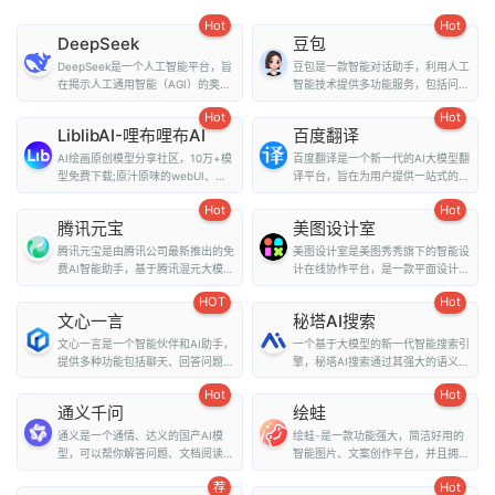
Hot
Hot
DeepSeek
豆包
DeepSeek是一个人工智能平台，旨
豆包是一款智能对话助手，利用人工
在揭示人工通用智能（AGI）的奥
智能技术提供多功能服务，包括问
秘。它提供了多种...
答、写作、翻译、情...
Hot
Hot
LiblibAI-哩布哩布AI
百度翻译
AI绘画原创模型分享社区，10万+模
百度翻译是一个新一代的AI大模型翻
型免费下载;原汁原味的webUI、
译平台，旨在为用户提供一站式的翻
comfyUI，在线A...
译和外文阅读解...
Hot
Hot
腾讯元宝
美图设计室
腾讯元宝是由腾讯公司最新推出的免
美图设计室是美图秀秀旗下的智能设
费AI智能助手，基于腾讯混元大模型
计在线协作平台，是一款平面设计工
技术，为用户提...
具、在线平面设计...
HOT
Hot
文心一言
秘塔AI搜索
文心一言是一个智能伙伴和AI助手，
一个基于大模型的新一代智能搜索引
提供多种功能包括聊天、回答问题、
擎，秘塔AI搜索通过其强大的语义理
画图识图、提供...
解能力和全网搜...
Hot
Hot
通义千问
绘蛙
通义是一个通情、达义的国产AI模
绘蛙-是一款功能强大，简洁好用的
型，可以帮你解答问题、文档阅读、
智能图片、文案创作平台，并且拥有
联网搜索并写作总...
海量虚拟模特可选择...
荐
Hot