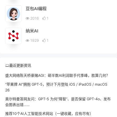
豆包AI编程
2016
1
纳米AI
1929
1
最近更新资讯
盛大网络陈天桥豪赌AGI：砸半数AI利润联手代季峰，胜算几何？
“苹果牌 AI”拥抱 GPT-5，预计下月登陆 iOS / iPadOS / macOS
26
奥尔特曼答网友问：GPT-5 为何“降智”、是否保留 GPT-4o、发布
会图表出错……
推荐10个AI人工智能技术网站（一键收藏，应有尽有）