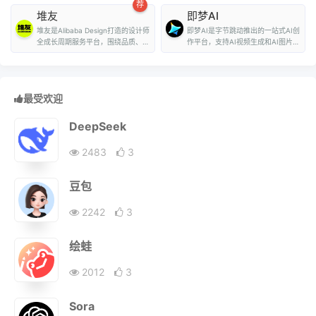
荐
堆友
即梦AI
堆友是Alibaba Design打造的设计师
即梦AI是字节跳动推出的一站式AI创
全成长周期服务平台，围绕品质、效
作平台，支持AI视频生成和AI图片生
率、技能、成就...
成。用户...
最受欢迎
DeepSeek
2483
3
豆包
2242
3
绘蛙
2012
3
Sora