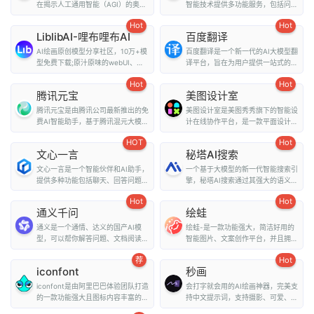
在揭示人工通用智能（AGI）的奥
智能技术提供多功能服务，包括问
秘。它提供了多种...
答、写作、翻译、情...
Hot
Hot
LiblibAI-哩布哩布AI
百度翻译
AI绘画原创模型分享社区，10万+模
百度翻译是一个新一代的AI大模型翻
型免费下载;原汁原味的webUI、
译平台，旨在为用户提供一站式的翻
comfyUI，在线A...
译和外文阅读解...
Hot
Hot
腾讯元宝
美图设计室
腾讯元宝是由腾讯公司最新推出的免
美图设计室是美图秀秀旗下的智能设
费AI智能助手，基于腾讯混元大模型
计在线协作平台，是一款平面设计工
技术，为用户提...
具、在线平面设计...
HOT
Hot
文心一言
秘塔AI搜索
文心一言是一个智能伙伴和AI助手，
一个基于大模型的新一代智能搜索引
提供多种功能包括聊天、回答问题、
擎，秘塔AI搜索通过其强大的语义理
画图识图、提供...
解能力和全网搜...
Hot
Hot
通义千问
绘蛙
通义是一个通情、达义的国产AI模
绘蛙-是一款功能强大，简洁好用的
型，可以帮你解答问题、文档阅读、
智能图片、文案创作平台，并且拥有
联网搜索并写作总...
海量虚拟模特可选择...
荐
Hot
iconfont
秒画
iconfont是由阿里巴巴体验团队打造
会打字就会用的AI绘画神器，完美支
的一款功能强大且图标内容丰富的矢
持中文提示词，支持摄影、可爱、精
量图标库，用户可...
致、赛博朋克、...