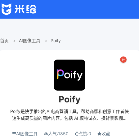
首页
AI图像工具
Poify
荐
Poify
Poify是快手推出的AI电商营销工具，帮助商家和创意工作者快
速生成高质量的图片内容。包括 AI 模特试衣、换背景影棚风
格、局部重绘等，能满足商家在商品展示图制作上的多样化需
求。用户可以上传衣服原图并设置图...
AI图像工具
人气:1850
点赞:0
收藏