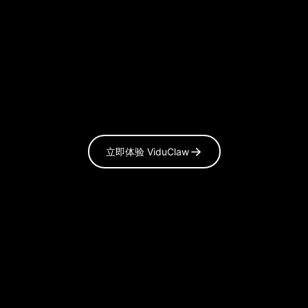
立即体验 ViduClaw