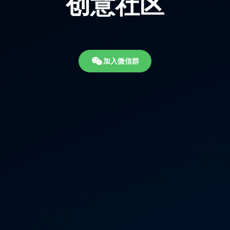
创意社区
加入微信群