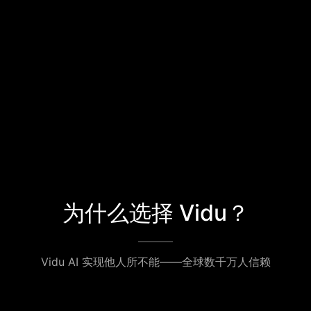
为什么选择 Vidu？
Vidu AI 实现他人所不能——全球数千万人信赖