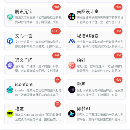
comfyUI，在线A...
译和外文阅读解...
Hot
Hot
腾讯元宝
美图设计室
腾讯元宝是由腾讯公司最新推出的免
美图设计室是美图秀秀旗下的智能设
费AI智能助手，基于腾讯混元大模型
计在线协作平台，是一款平面设计工
技术，为用户提...
具、在线平面设计...
HOT
Hot
文心一言
秘塔AI搜索
文心一言是一个智能伙伴和AI助手，
一个基于大模型的新一代智能搜索引
提供多种功能包括聊天、回答问题、
擎，秘塔AI搜索通过其强大的语义理
画图识图、提供...
解能力和全网搜...
Hot
Hot
通义千问
绘蛙
通义是一个通情、达义的国产AI模
绘蛙-是一款功能强大，简洁好用的
型，可以帮你解答问题、文档阅读、
智能图片、文案创作平台，并且拥有
联网搜索并写作总...
海量虚拟模特可选择...
荐
Hot
iconfont
秒画
iconfont是由阿里巴巴体验团队打造
会打字就会用的AI绘画神器，完美支
的一款功能强大且图标内容丰富的矢
持中文提示词，支持摄影、可爱、精
量图标库，用户可...
致、赛博朋克、...
荐
堆友
即梦AI
堆友是Alibaba Design打造的设计师
即梦AI是字节跳动推出的一站式AI创
全成长周期服务平台，围绕品质、效
作平台，支持AI视频生成和AI图片生
率、技能、成就...
成。用户...