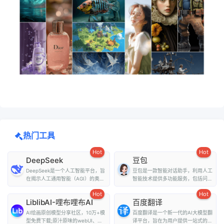
热门工具
Hot
Hot
DeepSeek
豆包
DeepSeek是一个人工智能平台，旨
豆包是一款智能对话助手，利用人工
在揭示人工通用智能（AGI）的奥
智能技术提供多功能服务，包括问
秘。它提供了多种...
答、写作、翻译、情...
Hot
Hot
LiblibAI-哩布哩布AI
百度翻译
AI绘画原创模型分享社区，10万+模
百度翻译是一个新一代的AI大模型翻
型免费下载;原汁原味的webUI、
译平台，旨在为用户提供一站式的翻