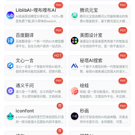
秘。它提供了多种...
答、写作、翻译、情...
Hot
Hot
LiblibAI-哩布哩布AI
腾讯元宝
AI绘画原创模型分享社区，10万+模
腾讯元宝是由腾讯公司最新推出的免
型免费下载;原汁原味的webUI、
费AI智能助手，基于腾讯混元大模型
comfyUI，在线A...
技术，为用户提...
Hot
Hot
百度翻译
美图设计室
百度翻译是一个新一代的AI大模型翻
美图设计室是美图秀秀旗下的智能设
译平台，旨在为用户提供一站式的翻
计在线协作平台，是一款平面设计工
译和外文阅读解...
具、在线平面设计...
HOT
Hot
文心一言
秘塔AI搜索
文心一言是一个智能伙伴和AI助手，
一个基于大模型的新一代智能搜索引
提供多种功能包括聊天、回答问题、
擎，秘塔AI搜索通过其强大的语义理
画图识图、提供...
解能力和全网搜...
Hot
Hot
通义千问
绘蛙
通义是一个通情、达义的国产AI模
绘蛙-是一款功能强大，简洁好用的
型，可以帮你解答问题、文档阅读、
智能图片、文案创作平台，并且拥有
联网搜索并写作总...
海量虚拟模特可选择...
荐
Hot
iconfont
秒画
iconfont是由阿里巴巴体验团队打造
会打字就会用的AI绘画神器，完美支
的一款功能强大且图标内容丰富的矢
持中文提示词，支持摄影、可爱、精
量图标库，用户可...
致、赛博朋克、...
荐