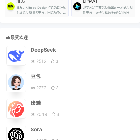
堆友
即梦AI
堆友是Alibaba Design打造的设计师
即梦AI是字节跳动推出的一站式AI创
全成长周期服务平台，围绕品质、效
作平台，支持AI视频生成和AI图片生
率、技能、成就...
成。用户...
最受欢迎
DeepSeek
2512
3
豆包
2273
3
绘蛙
2049
3
Sora