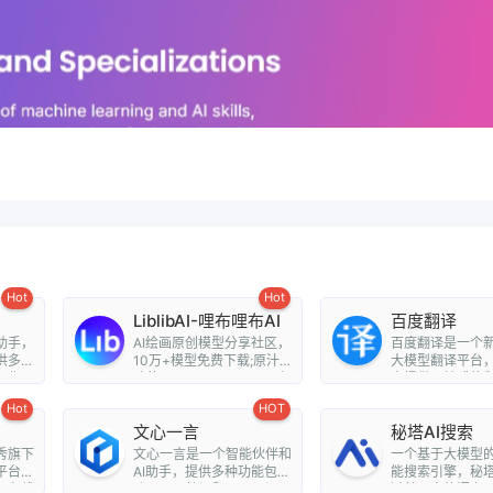
Hot
Hot
LiblibAI-哩布哩布AI
百度翻译
助手，
AI绘画原创模型分享社区，
百度翻译是一个新
供多功
10万+模型免费下载;原汁原
大模型翻译平台
写作、
味的webUI、comfyUI，在
户提供一站式的
线A...
阅读解...
Hot
HOT
文心一言
秘塔AI搜索
秀旗下
文心一言是一个智能伙伴和
一个基于大模型
平台，
AI助手，提供多种功能包括
能搜索引擎，秘塔
、在线
聊天、回答问题、画图识
过其强大的语义