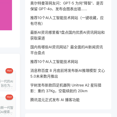
奥尔特曼答网友问：GPT-5 为何“降智”、是否
保留 GPT-4o、发布会图表出错……
推荐10个AI人工智能技术网站（一键收藏，应
有尽有）
最新AI资讯哪里看?盘点国内优质AI资讯网站和
获取渠道
国内有哪些AI资讯网站？最全面的AI新闻资讯
平台盘点
推荐10个AI人工智能技术网站
消息称百度 8 月底前将发布新AI推理模型 文心
Hot
5.0未来数月推出
一代的AI
宇树发布新款四足机器狗 Unitree A2 星际猎
，旨在为用
翻译和外文
影：重约 37Kg，空载续航约 20km
Hot
腾讯混元正式发布 AI 播客功能
的新一代智
AI搜索通
理解能力和