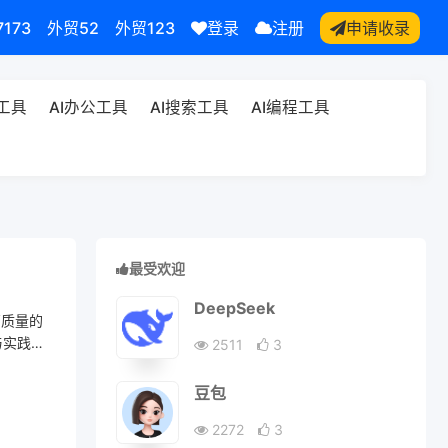
7173
外贸52
外贸123
登录
注册
申请收录
频工具
AI办公工具
AI搜索工具
AI编程工具
最受欢迎
DeepSeek
高质量的
与实践应
2511
3
豆包
2272
3