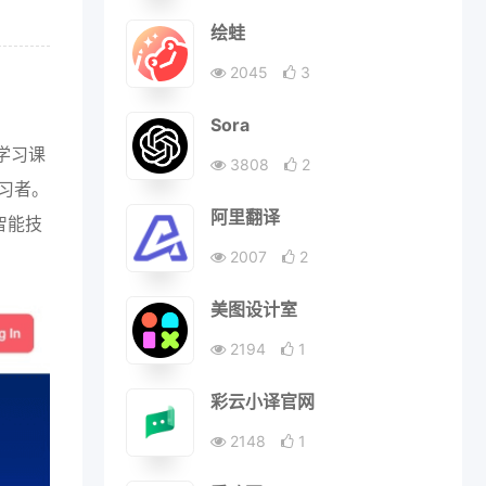
绘蛙
2045
3
Sora
度学习课
3808
2
习者。
阿里翻译
工智能技
2007
2
美图设计室
2194
1
彩云小译官网
2148
1