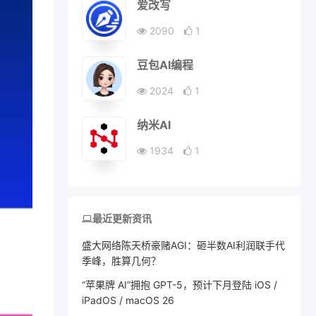
爱改写
2090
1
豆包AI编程
2024
1
纳米AI
1934
1
最近更新资讯
盛大网络陈天桥豪赌AGI：砸半数AI利润联手代
季峰，胜算几何？
“苹果牌 AI”拥抱 GPT-5，预计下月登陆 iOS /
iPadOS / macOS 26