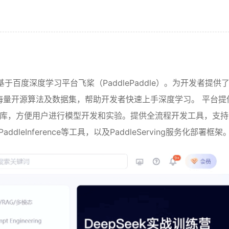
基于百度深度学习平台飞桨（PaddlePaddle）。为开发者提供
海量开源算法及数据集，帮助开发者快速上手深度学习。 平台提
集和模型库，方便用户进行模型开发和实验。提供全流程开发工具，支
dleInference等工具，以及PaddleServing服务化部署框架