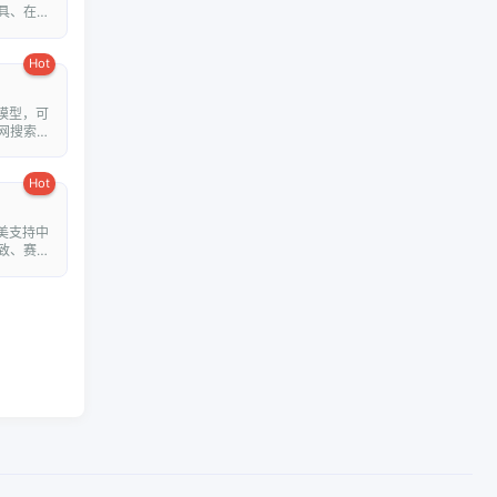
具、在线
Hot
模型，可
网搜索并
Hot
美支持中
致、赛博