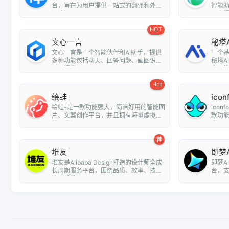
台，旨在为用户提供一站式的翻译和外文
智能
阅读解...
用户提.
HOT
文心一言
秘塔
文心一言是一个智能伙伴和AI助手，提供
一个
多种功能包括聊天、回答问题、画图识
秘塔A
图、提供...
全网搜.
Hot
绘蛙
icon
绘蛙-是一款功能强大，简洁好用的智能图
ico
片、文案创作平台，并且拥有海量虚拟模
款功
特可选择...
库，用户
荐
堆友
即梦A
堆友是Alibaba Design打造的设计师全成
即梦A
长周期服务平台，围绕品质、效率、技
台，支
能、成就...