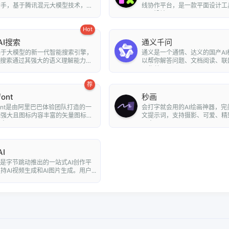
助手，基于腾讯混元大模型技术，为
线协作平台，是一款平面设计工
..
平面设计...
Hot
AI搜索
通义千问
基于大模型的新一代智能搜索引擎，
通义是一个通情、达义的国产AI
I搜索通过其强大的语义理解能力和
以帮你解答问题、文档阅读、联
..
写作总...
荐
font
秒画
nfont是由阿里巴巴体验团队打造的一
会打字就会用的AI绘画神器，完
能强大且图标内容丰富的矢量图标
文提示词，支持摄影、可爱、精
可...
朋克、...
I
I是字节跳动推出的一站式AI创作平
持AI视频生成和AI图片生成。用户...