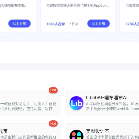
Hot
LiblibAI-哩布哩布AI
是一款智能对话助手，利用人工智能
AI绘画原创模型分享社区，10万
提供多功能服务，包括问答、写作、
费下载;原汁原味的webUI、com
...
线A...
Hot
元宝
美图设计室
宝是由腾讯公司最新推出的免费AI
美图设计室是美图秀秀旗下的智