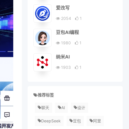
爱改写
2054
1
豆包AI编程
1980
1
纳米AI
1903
1
推荐标签
聊天
AI
设计
DeepSeek
豆包
阿里