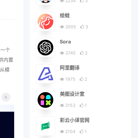
2234
3
绘蛙
2005
3
Sora
了一个
3745
2
供内置
阿里翻译
持从模
。
1975
2
美图设计室
2153
1
彩云小译官网
2104
1