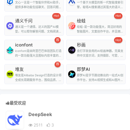
文心一言是一个智能伙伴和AI助手，
一个基于大模型的新一代智能搜索引
提供多种功能包括聊天、回答问题、
擎，秘塔AI搜索通过其强大的语义理
画图识图、提供...
解能力和全网搜...
Hot
Hot
通义千问
绘蛙
通义是一个通情、达义的国产AI模
绘蛙-是一款功能强大，简洁好用的
型，可以帮你解答问题、文档阅读、
智能图片、文案创作平台，并且拥有
联网搜索并写作总...
海量虚拟模特可选择...
荐
Hot
iconfont
秒画
iconfont是由阿里巴巴体验团队打造
会打字就会用的AI绘画神器，完美支
的一款功能强大且图标内容丰富的矢
持中文提示词，支持摄影、可爱、精
量图标库，用户可...
致、赛博朋克、...
荐
堆友
即梦AI
堆友是Alibaba Design打造的设计师
即梦AI是字节跳动推出的一站式AI创
全成长周期服务平台，围绕品质、效
作平台，支持AI视频生成和AI图片生
率、技能、成就...
成。用户...
最受欢迎
DeepSeek
2511
3