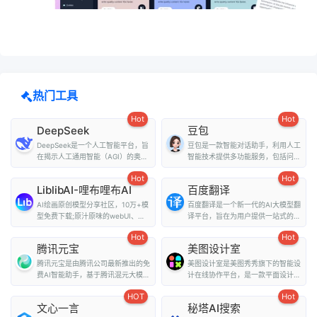
热门工具
Hot
Hot
DeepSeek
豆包
DeepSeek是一个人工智能平台，旨
豆包是一款智能对话助手，利用人工
在揭示人工通用智能（AGI）的奥
智能技术提供多功能服务，包括问
秘。它提供了多种...
答、写作、翻译、情...
Hot
Hot
LiblibAI-哩布哩布AI
百度翻译
AI绘画原创模型分享社区，10万+模
百度翻译是一个新一代的AI大模型翻
型免费下载;原汁原味的webUI、
译平台，旨在为用户提供一站式的翻
comfyUI，在线A...
译和外文阅读解...
Hot
Hot
腾讯元宝
美图设计室
腾讯元宝是由腾讯公司最新推出的免
美图设计室是美图秀秀旗下的智能设
费AI智能助手，基于腾讯混元大模型
计在线协作平台，是一款平面设计工
技术，为用户提...
具、在线平面设计...
HOT
Hot
文心一言
秘塔AI搜索