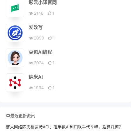
彩云小译官网
2148
1
爱改写
2090
1
豆包AI编程
2024
1
纳米AI
1934
1
最近更新资讯
盛大网络陈天桥豪赌AGI：砸半数AI利润联手代季峰，胜算几何？