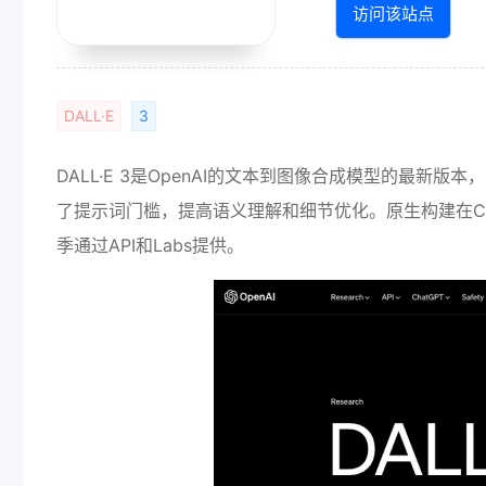
访问该站点
DALL·E
3
DALL·E 3是OpenAI的文本到图像合成模型的最新版
了提示词门槛，提高语义理解和细节优化。原生构建在ChatG
季通过API和Labs提供。