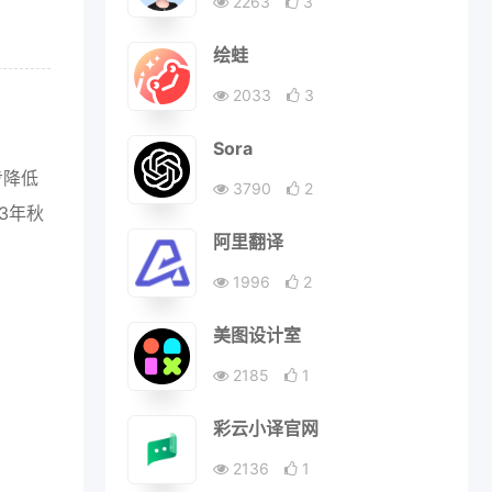
2263
3
绘蛙
2033
3
Sora
步降低
3790
2
3年秋
阿里翻译
1996
2
美图设计室
2185
1
彩云小译官网
2136
1