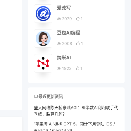
爱改写
2079
1
豆包AI编程
2008
1
纳米AI
1923
1
最近更新资讯
盛大网络陈天桥豪赌AGI：砸半数AI利润联手代
季峰，胜算几何？
“苹果牌 AI”拥抱 GPT-5，预计下月登陆 iOS /
iPadOS / macOS 26