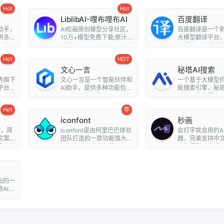
Hot
Hot
LiblibAI-哩布哩布AI
百度翻译
助手，
AI绘画原创模型分享社区，
百度翻译是一个新
供多功
10万+模型免费下载;原汁原
大模型翻译平台
写作、
味的webUI、comfyUI，在
户提供一站式的
线A...
阅读解...
Hot
HOT
文心一言
秘塔AI搜索
秀旗下
文心一言是一个智能伙伴和
一个基于大模型
平台，
AI助手，提供多种功能包括
能搜索引擎，秘塔
、在线
聊天、回答问题、画图识
过其强大的语义
图、提供...
全网搜...
Hot
荐
iconfont
秒画
大，简
iconfont是由阿里巴巴体验
会打字就会用的A
文案创
团队打造的一款功能强大且
器，完美支持中
量虚拟
图标内容丰富的矢量图标
支持摄影、可爱
库，用户可...
博朋克、...
出的一
AI视
。用