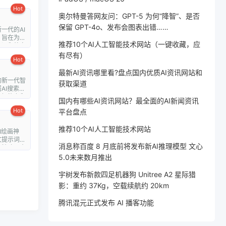
Hot
奥尔特曼答网友问：GPT-5 为何“降智”、是否
保留 GPT-4o、发布会图表出错……
一代的AI
，旨在为用
推荐10个AI人工智能技术网站（一键收藏，应
翻译和外文
有尽有）
Hot
最新AI资讯哪里看?盘点国内优质AI资讯网站和
的新一代智
获取渠道
AI搜索通
理解能力和
国内有哪些AI资讯网站？最全面的AI新闻资讯
Hot
平台盘点
推荐10个AI人工智能技术网站
I绘画神
文提示词，
消息称百度 8 月底前将发布新AI推理模型 文心
、精致、赛
5.0未来数月推出
宇树发布新款四足机器狗 Unitree A2 星际猎
影：重约 37Kg，空载续航约 20km
腾讯混元正式发布 AI 播客功能