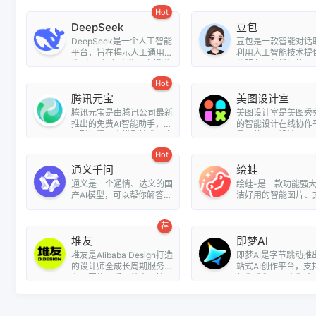
Hot
DeepSeek
豆包
DeepSeek是一个人工智能
豆包是一款智能对话
平台，旨在揭示人工通用智
利用人工智能技术提
能（AGI）的奥秘。它提供
能服务，包括问答、
了多种...
翻译、情...
Hot
腾讯元宝
美图设计室
腾讯元宝是由腾讯公司最新
美图设计室是美图秀
推出的免费AI智能助手，基
的智能设计在线协作
于腾讯混元大模型技术，为
是一款平面设计工具
用户提...
平面设计...
Hot
通义千问
绘蛙
通义是一个通情、达义的国
绘蛙-是一款功能强
产AI模型，可以帮你解答问
洁好用的智能图片、
题、文档阅读、联网搜索并
作平台，并且拥有海
写作总...
模特可选择...
荐
堆友
即梦AI
堆友是Alibaba Design打造
即梦AI是字节跳动推
的设计师全成长周期服务平
站式AI创作平台，支持
台，围绕品质、效率、技
频生成和AI图片生成
能、成就...
户...