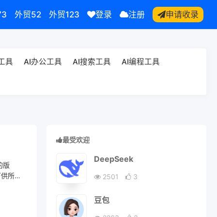
73
外贸52
外贸123
登录
注册
申请收录
频工具
AI办公工具
AI搜索工具
AI编程工具
最受欢迎
DeepSeek
的版
可供所有
2501
3
豆包