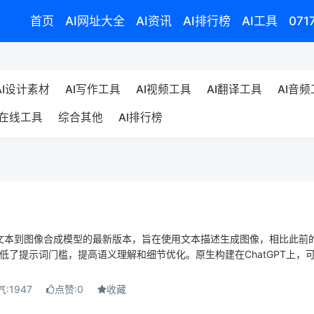
首页
AI网址大全
AI资讯
AI排行榜
AI工具
071
AI设计素材
AI写作工具
AI视频工具
AI翻译工具
AI音
在线工具
综合其他
AI排行榜
enAI的文本到图像合成模型的最新版本，旨在使用文本描述生成图像，相比此前
一步降低了提示词门槛，提高语义理解和细节优化。原生构建在ChatGPT上，
:1947
点赞:0
收藏