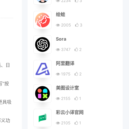
2234
3
绘蛙
2005
3
Sora
3747
2
阿里翻译
语、日
1975
2
写”按
美图设计室
2155
1
更具吸
彩云小译官网
释义功
2105
1