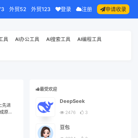
73
外贸52
外贸123
登录
注册
申请收录
频工具
AI办公工具
AI搜索工具
AI编程工具
最受欢迎
DeepSeek
上先进
生成原创
2476
3
豆包