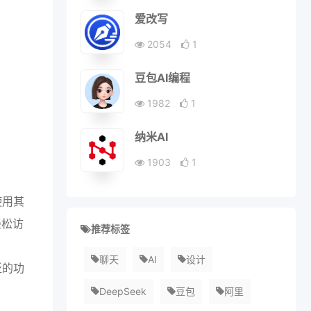
爱改写
2054
1
豆包AI编程
1982
1
纳米AI
1903
1
使用其
轻松访
推荐标签
聊天
AI
设计
泛的功
DeepSeek
豆包
阿里