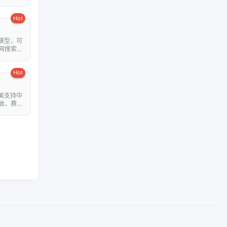
Hot
模型，可
网搜索并
Hot
美支持中
致、赛博