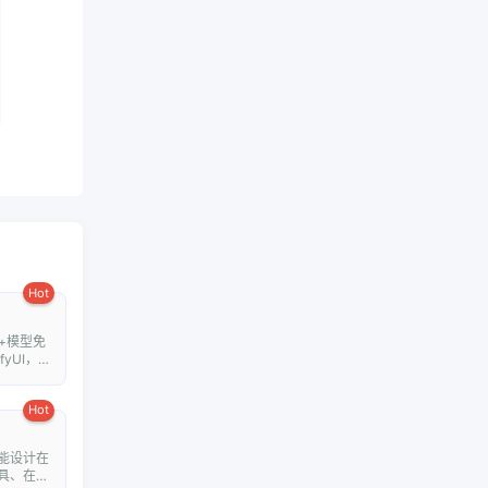
Hot
+模型免
fyUI，在
Hot
能设计在
具、在线