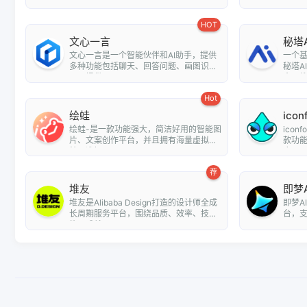
阅读解...
用户提.
HOT
文心一言
秘塔
文心一言是一个智能伙伴和AI助手，提供
一个
多种功能包括聊天、回答问题、画图识
秘塔A
图、提供...
全网搜.
Hot
绘蛙
icon
绘蛙-是一款功能强大，简洁好用的智能图
ico
片、文案创作平台，并且拥有海量虚拟模
款功
特可选择...
库，用户
荐
堆友
即梦A
堆友是Alibaba Design打造的设计师全成
即梦A
长周期服务平台，围绕品质、效率、技
台，支
能、成就...