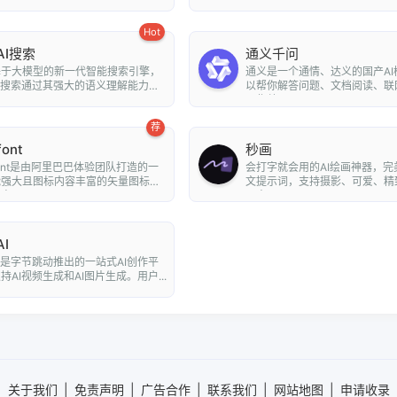
..
平面设计...
Hot
AI搜索
通义千问
基于大模型的新一代智能搜索引擎，
通义是一个通情、达义的国产AI
I搜索通过其强大的语义理解能力和
以帮你解答问题、文档阅读、联
..
写作总...
荐
font
秒画
nfont是由阿里巴巴体验团队打造的一
会打字就会用的AI绘画神器，完
能强大且图标内容丰富的矢量图标
文提示词，支持摄影、可爱、精
可...
朋克、...
I
I是字节跳动推出的一站式AI创作平
持AI视频生成和AI图片生成。用户...
关于我们
|
免责声明
|
广告合作
|
联系我们
|
网站地图
|
申请收录