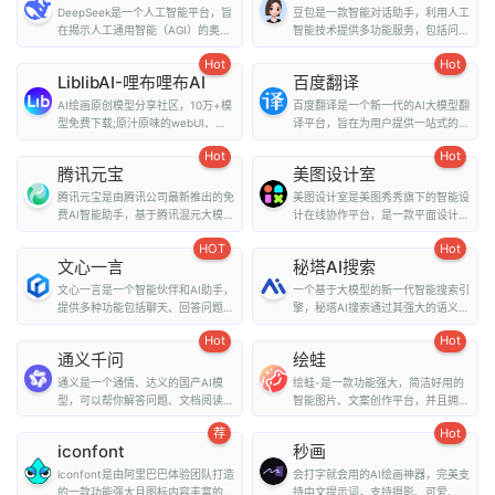
DeepSeek是一个人工智能平台，旨
豆包是一款智能对话助手，利用人工
在揭示人工通用智能（AGI）的奥
智能技术提供多功能服务，包括问
秘。它提供了多种...
答、写作、翻译、情...
Hot
Hot
LiblibAI-哩布哩布AI
百度翻译
AI绘画原创模型分享社区，10万+模
百度翻译是一个新一代的AI大模型翻
型免费下载;原汁原味的webUI、
译平台，旨在为用户提供一站式的翻
comfyUI，在线A...
译和外文阅读解...
Hot
Hot
腾讯元宝
美图设计室
腾讯元宝是由腾讯公司最新推出的免
美图设计室是美图秀秀旗下的智能设
费AI智能助手，基于腾讯混元大模型
计在线协作平台，是一款平面设计工
技术，为用户提...
具、在线平面设计...
HOT
Hot
文心一言
秘塔AI搜索
文心一言是一个智能伙伴和AI助手，
一个基于大模型的新一代智能搜索引
提供多种功能包括聊天、回答问题、
擎，秘塔AI搜索通过其强大的语义理
画图识图、提供...
解能力和全网搜...
Hot
Hot
通义千问
绘蛙
通义是一个通情、达义的国产AI模
绘蛙-是一款功能强大，简洁好用的
型，可以帮你解答问题、文档阅读、
智能图片、文案创作平台，并且拥有
联网搜索并写作总...
海量虚拟模特可选择...
荐
Hot
iconfont
秒画
iconfont是由阿里巴巴体验团队打造
会打字就会用的AI绘画神器，完美支
的一款功能强大且图标内容丰富的矢
持中文提示词，支持摄影、可爱、精