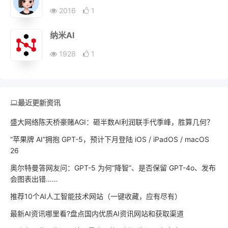
2016
1
纳米AI
1928
1
最近更新资讯
盛大网络陈天桥豪赌AGI：砸半数AI利润联手代季峰，胜算几何？
“苹果牌 AI”拥抱 GPT-5，预计下月登陆 iOS / iPadOS / macOS
26
奥尔特曼答网友问：GPT-5 为何“降智”、是否保留 GPT-4o、发布
会图表出错……
推荐10个AI人工智能技术网站（一键收藏，应有尽有）
最新AI资讯哪里看?盘点国内优质AI资讯网站和获取渠道