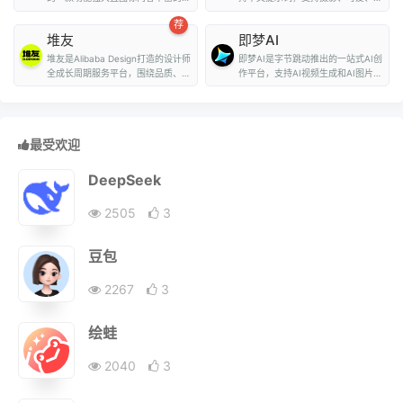
量图标库，用户可...
致、赛博朋克、...
荐
堆友
即梦AI
堆友是Alibaba Design打造的设计师
即梦AI是字节跳动推出的一站式AI创
全成长周期服务平台，围绕品质、效
作平台，支持AI视频生成和AI图片生
率、技能、成就...
成。用户...
最受欢迎
DeepSeek
2505
3
豆包
2267
3
绘蛙
2040
3