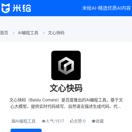
米给AI-精选优质AI内容
首页
AI编程工具
文心快码
文心快码
文心快码（Baidu Comate）是百度推出的AI编程工具，基于文
心大模型，提供实时代码续写、自然语言描述生成代码、代码
优化建议等功能。文心快码支持超过100种主流编程语言，与
VS Code、IntelliJ IDEA等I...
AI编程工具
人气:1517
点赞:0
收藏