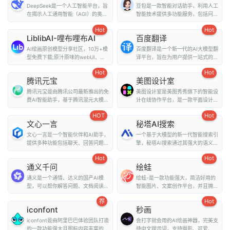
DeepSeek是一个人工智能平台，旨
豆包是一款智能对话助手，利用人工
在揭示人工通用智能（AGI）的奥
智能技术提供多功能服务，包括问
秘。它提供了多种...
答、写作、翻译、情...
Hot
Hot
LiblibAI-哩布哩布AI
百度翻译
AI绘画原创模型分享社区，10万+模
百度翻译是一个新一代的AI大模型翻
型免费下载;原汁原味的webUI、
译平台，旨在为用户提供一站式的翻
comfyUI，在线A...
译和外文阅读解...
Hot
Hot
腾讯元宝
美图设计室
腾讯元宝是由腾讯公司最新推出的免
美图设计室是美图秀秀旗下的智能设
费AI智能助手，基于腾讯混元大模型
计在线协作平台，是一款平面设计工
技术，为用户提...
具、在线平面设计...
HOT
Hot
文心一言
秘塔AI搜索
文心一言是一个智能伙伴和AI助手，
一个基于大模型的新一代智能搜索引
提供多种功能包括聊天、回答问题、
擎，秘塔AI搜索通过其强大的语义理
画图识图、提供...
解能力和全网搜...
Hot
Hot
通义千问
绘蛙
通义是一个通情、达义的国产AI模
绘蛙-是一款功能强大，简洁好用的
型，可以帮你解答问题、文档阅读、
智能图片、文案创作平台，并且拥有
联网搜索并写作总...
海量虚拟模特可选择...
荐
Hot
iconfont
秒画
iconfont是由阿里巴巴体验团队打造
会打字就会用的AI绘画神器，完美支
的一款功能强大且图标内容丰富的矢
持中文提示词，支持摄影、可爱、精