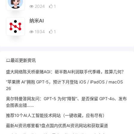
2024
1
纳米AI
1934
1
最近更新资讯
盛大网络陈天桥豪赌AGI：砸半数AI利润联手代季峰，胜算几何？
“苹果牌 AI”拥抱 GPT-5，预计下月登陆 iOS / iPadOS / macOS
26
奥尔特曼答网友问：GPT-5 为何“降智”、是否保留 GPT-4o、发布
会图表出错……
推荐10个AI人工智能技术网站（一键收藏，应有尽有）
最新AI资讯哪里看?盘点国内优质AI资讯网站和获取渠道