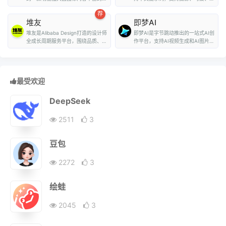
量图标库，用户可...
致、赛博朋克、...
荐
堆友
即梦AI
堆友是Alibaba Design打造的设计师
即梦AI是字节跳动推出的一站式AI创
全成长周期服务平台，围绕品质、效
作平台，支持AI视频生成和AI图片生
率、技能、成就...
成。用户...
最受欢迎
DeepSeek
2511
3
豆包
2272
3
绘蛙
2045
3