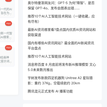
奥尔特曼答网友问：GPT-5 为何“降智”、是否
保留 GPT-4o、发布会图表出错……
一代的AI
，旨在为用
推荐10个AI人工智能技术网站（一键收藏，应
翻译和外文
有尽有）
Hot
最新AI资讯哪里看?盘点国内优质AI资讯网站和
的新一代智
获取渠道
AI搜索通
理解能力和
国内有哪些AI资讯网站？最全面的AI新闻资讯
Hot
平台盘点
推荐10个AI人工智能技术网站
I绘画神
文提示词，
消息称百度 8 月底前将发布新AI推理模型 文心
、精致、赛
5.0未来数月推出
宇树发布新款四足机器狗 Unitree A2 星际猎
影：重约 37Kg，空载续航约 20km
腾讯混元正式发布 AI 播客功能