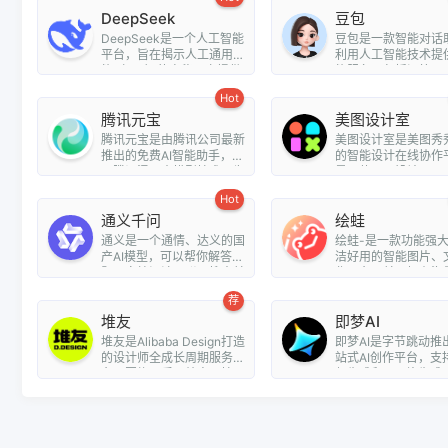
DeepSeek
豆包
DeepSeek是一个人工智能
豆包是一款智能对话
平台，旨在揭示人工通用智
利用人工智能技术提
能（AGI）的奥秘。它提供
能服务，包括问答、
了多种...
翻译、情...
Hot
腾讯元宝
美图设计室
腾讯元宝是由腾讯公司最新
美图设计室是美图秀
推出的免费AI智能助手，基
的智能设计在线协作
于腾讯混元大模型技术，为
是一款平面设计工具
用户提...
平面设计...
Hot
通义千问
绘蛙
通义是一个通情、达义的国
绘蛙-是一款功能强
产AI模型，可以帮你解答问
洁好用的智能图片、
题、文档阅读、联网搜索并
作平台，并且拥有海
写作总...
模特可选择...
荐
堆友
即梦AI
堆友是Alibaba Design打造
即梦AI是字节跳动推
的设计师全成长周期服务平
站式AI创作平台，支持
台，围绕品质、效率、技
频生成和AI图片生成
能、成就...
户...