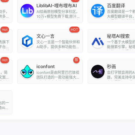
LiblibAI-哩布哩布AI
百度翻译
助手，
AI绘画原创模型分享社区，
百度翻译是一个新
供多功
10万+模型免费下载;原汁原
大模型翻译平台
写作、
味的webUI、comfyUI，在
户提供一站式的
线A...
阅读解...
Hot
HOT
文心一言
秘塔AI搜索
秀旗下
文心一言是一个智能伙伴和
一个基于大模型
平台，
AI助手，提供多种功能包括
能搜索引擎，秘塔
、在线
聊天、回答问题、画图识
过其强大的语义
图、提供...
全网搜...
Hot
荐
iconfont
秒画
大，简
iconfont是由阿里巴巴体验
会打字就会用的A
文案创
团队打造的一款功能强大且
器，完美支持中
量虚拟
图标内容丰富的矢量图标
支持摄影、可爱
库，用户可...
博朋克、...
出的一
AI视
。用