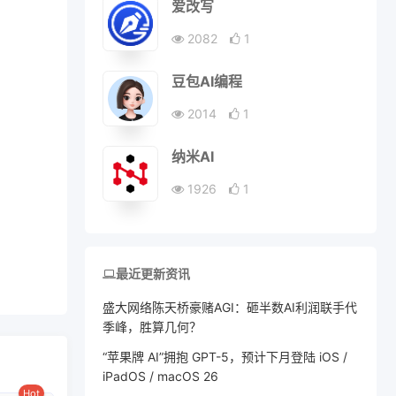
爱改写
2082
1
豆包AI编程
2014
1
纳米AI
1926
1
最近更新资讯
盛大网络陈天桥豪赌AGI：砸半数AI利润联手代
季峰，胜算几何？
“苹果牌 AI”拥抱 GPT-5，预计下月登陆 iOS /
iPadOS / macOS 26
Hot