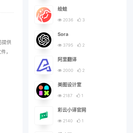
绘蛙
2036
3
Sora
坊提供
3795
2
文件，
阿里翻译
2000
2
美图设计室
2187
1
彩云小译官网
2140
1