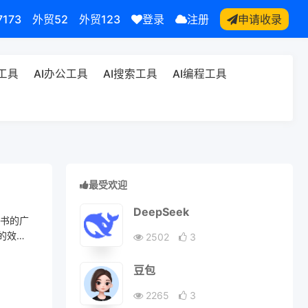
7173
外贸52
外贸123
登录
注册
申请收录
频工具
AI办公工具
AI搜索工具
AI编程工具
最受欢迎
DeepSeek
声书的广
的效果
2502
3
豆包
2265
3