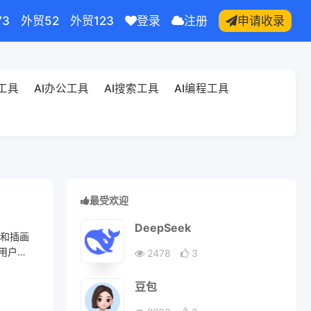
73
外贸52
外贸123
登录
注册
申请收录
频工具
AI办公工具
AI搜索工具
AI编程工具
最受欢迎
DeepSeek
像和插画
有用户都
2478
3
豆包