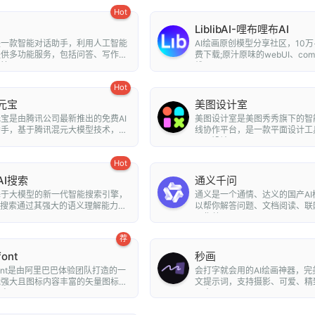
Hot
LiblibAI-哩布哩布AI
是一款智能对话助手，利用人工智能
AI绘画原创模型分享社区，10万
提供多功能服务，包括问答、写作、
费下载;原汁原味的webUI、com
...
线A...
Hot
元宝
美图设计室
宝是由腾讯公司最新推出的免费AI
美图设计室是美图秀秀旗下的智
助手，基于腾讯混元大模型技术，为
线协作平台，是一款平面设计工
..
平面设计...
Hot
AI搜索
通义千问
基于大模型的新一代智能搜索引擎，
通义是一个通情、达义的国产AI
I搜索通过其强大的语义理解能力和
以帮你解答问题、文档阅读、联
..
写作总...
荐
font
秒画
nfont是由阿里巴巴体验团队打造的一
会打字就会用的AI绘画神器，完
能强大且图标内容丰富的矢量图标
文提示词，支持摄影、可爱、精
可...
朋克、...