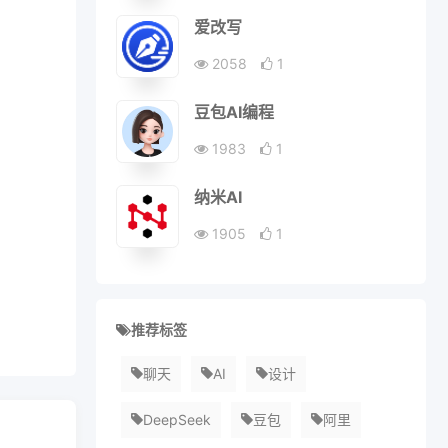
爱改写
2058
1
豆包AI编程
1983
1
纳米AI
1905
1
推荐标签
聊天
AI
设计
DeepSeek
豆包
阿里