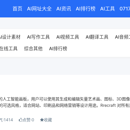
首页
AI网址大全
AI资讯
AI排行榜
AI工具
071
AI设计素材
AI写作工具
AI视频工具
AI翻译工具
AI音
在线工具
综合其他
AI排行榜
是一个无限的人工智能画板，用户可以使用其生成和编辑矢量艺术画、图标、3D图
可选风格，适合网站、印刷品和网络营销等设计用途。Rrecraft 对所
:1414
点赞:0
收藏