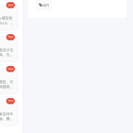
API
Hot
+模型免
fyUI，在
Hot
能设计在
具、在线
Hot
模型，可
网搜索并
Hot
美支持中
致、赛博