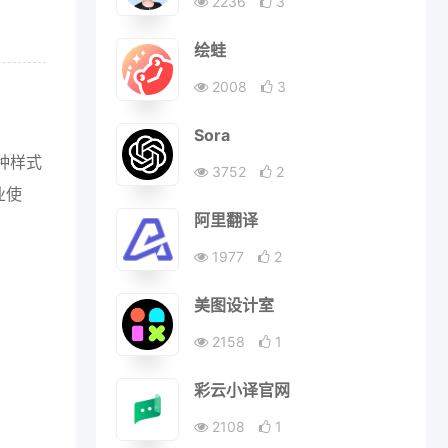
2236
3
绘蛙
2008
3
Sora
种样式
3752
2
业使
阿里翻译
1977
2
美图设计室
2158
1
彩云小译官网
2108
1