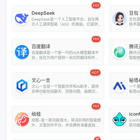
Hot
DeepSeek
豆包
DeepSeek是一个人工智能平台，旨在揭
豆包
示人工通用智能（AGI）的奥秘。它提供
技术
了多种...
翻译、情
Hot
百度翻译
腾讯
百度翻译是一个新一代的AI大模型翻译平
腾讯元
台，旨在为用户提供一站式的翻译和外文
智能
阅读解...
用户提.
HOT
文心一言
秘塔
文心一言是一个智能伙伴和AI助手，提供
一个
多种功能包括聊天、回答问题、画图识
秘塔A
图、提供...
全网搜.
Hot
绘蛙
icon
绘蛙-是一款功能强大，简洁好用的智能图
ico
片、文案创作平台，并且拥有海量虚拟模
款功
特可选择...
库，用户
荐