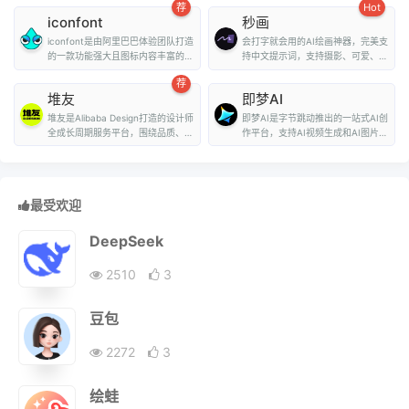
荐
Hot
iconfont
秒画
iconfont是由阿里巴巴体验团队打造
会打字就会用的AI绘画神器，完美支
的一款功能强大且图标内容丰富的矢
持中文提示词，支持摄影、可爱、精
量图标库，用户可...
致、赛博朋克、...
荐
堆友
即梦AI
堆友是Alibaba Design打造的设计师
即梦AI是字节跳动推出的一站式AI创
全成长周期服务平台，围绕品质、效
作平台，支持AI视频生成和AI图片生
率、技能、成就...
成。用户...
最受欢迎
DeepSeek
2510
3
豆包
2272
3
绘蛙