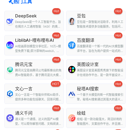
热门工具
Hot
Hot
DeepSeek
豆包
DeepSeek是一个人工智能平台，旨
豆包是一款智能对话助手，利用人工
在揭示人工通用智能（AGI）的奥
智能技术提供多功能服务，包括问
秘。它提供了多种...
答、写作、翻译、情...
Hot
Hot
LiblibAI-哩布哩布AI
百度翻译
AI绘画原创模型分享社区，10万+模
百度翻译是一个新一代的AI大模型翻
型免费下载;原汁原味的webUI、
译平台，旨在为用户提供一站式的翻
comfyUI，在线A...
译和外文阅读解...
Hot
Hot
腾讯元宝
美图设计室
腾讯元宝是由腾讯公司最新推出的免
美图设计室是美图秀秀旗下的智能设
费AI智能助手，基于腾讯混元大模型
计在线协作平台，是一款平面设计工
技术，为用户提...
具、在线平面设计...
HOT
Hot
文心一言
秘塔AI搜索
文心一言是一个智能伙伴和AI助手，
一个基于大模型的新一代智能搜索引
提供多种功能包括聊天、回答问题、
擎，秘塔AI搜索通过其强大的语义理
画图识图、提供...
解能力和全网搜...
Hot
Hot
通义千问
绘蛙
通义是一个通情、达义的国产AI模
绘蛙-是一款功能强大，简洁好用的
型，可以帮你解答问题、文档阅读、
智能图片、文案创作平台，并且拥有
联网搜索并写作总...
海量虚拟模特可选择...