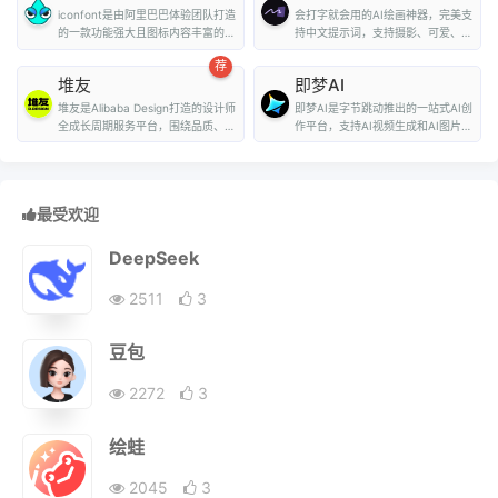
iconfont是由阿里巴巴体验团队打造
会打字就会用的AI绘画神器，完美支
的一款功能强大且图标内容丰富的矢
持中文提示词，支持摄影、可爱、精
量图标库，用户可...
致、赛博朋克、...
荐
堆友
即梦AI
堆友是Alibaba Design打造的设计师
即梦AI是字节跳动推出的一站式AI创
全成长周期服务平台，围绕品质、效
作平台，支持AI视频生成和AI图片生
率、技能、成就...
成。用户...
最受欢迎
DeepSeek
2511
3
豆包
2272
3
绘蛙
2045
3