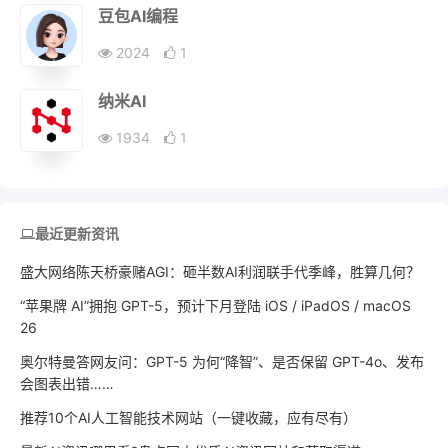
豆包AI编程
2024
1
纳米AI
1934
1
最近更新资讯
盛大网络陈天桥豪赌AGI：砸半数AI利润联手代季峰，胜算几何？
“苹果牌 AI”拥抱 GPT-5，预计下月登陆 iOS / iPadOS / macOS
26
奥尔特曼答网友问：GPT-5 为何“降智”、是否保留 GPT-4o、发布
会图表出错……
推荐10个AI人工智能技术网站（一键收藏，应有尽有）