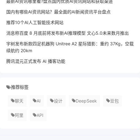
最新AI资讯哪里看?盘点国内优质AI资讯网站和获取渠道
国内有哪些AI资讯网站？最全面的AI新闻资讯平台盘点
推荐10个AI人工智能技术网站
消息称百度 8 月底前将发布新AI推理模型 文心5.0未来数月推出
宇树发布新款四足机器狗 Unitree A2 星际猎影：重约 37Kg，空载
续航约 20km
腾讯混元正式发布 AI 播客功能
推荐标签
聊天
AI
设计
DeepSeek
豆包
阿里
API