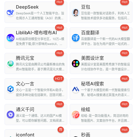
Hot
Hot
DeepSeek
豆包
DeepSeek是一个人工智能平台，旨
豆包是一款智能对话助手，利用人工
在揭示人工通用智能（AGI）的奥
智能技术提供多功能服务，包括问
秘。它提供了多种...
答、写作、翻译、情...
Hot
Hot
LiblibAI-哩布哩布AI
百度翻译
AI绘画原创模型分享社区，10万+模
百度翻译是一个新一代的AI大模型翻
型免费下载;原汁原味的webUI、
译平台，旨在为用户提供一站式的翻
comfyUI，在线A...
译和外文阅读解...
Hot
Hot
腾讯元宝
美图设计室
腾讯元宝是由腾讯公司最新推出的免
美图设计室是美图秀秀旗下的智能设
费AI智能助手，基于腾讯混元大模型
计在线协作平台，是一款平面设计工
技术，为用户提...
具、在线平面设计...
HOT
Hot
文心一言
秘塔AI搜索
文心一言是一个智能伙伴和AI助手，
一个基于大模型的新一代智能搜索引
提供多种功能包括聊天、回答问题、
擎，秘塔AI搜索通过其强大的语义理
画图识图、提供...
解能力和全网搜...
Hot
Hot
通义千问
绘蛙
通义是一个通情、达义的国产AI模
绘蛙-是一款功能强大，简洁好用的
型，可以帮你解答问题、文档阅读、
智能图片、文案创作平台，并且拥有
联网搜索并写作总...
海量虚拟模特可选择...
荐
Hot
iconfont
秒画