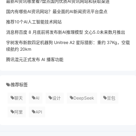
最新AI资讯哪里看?盘点国内优质AI资讯网站和获取渠道
国内有哪些AI资讯网站？最全面的AI新闻资讯平台盘点
推荐10个AI人工智能技术网站
消息称百度 8 月底前将发布新AI推理模型 文心5.0未来数月推出
宇树发布新款四足机器狗 Unitree A2 星际猎影：重约 37Kg，空载
续航约 20km
腾讯混元正式发布 AI 播客功能
推荐标签
聊天
AI
设计
DeepSeek
豆包
阿里
API