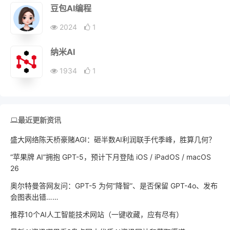
豆包AI编程
2024
1
纳米AI
1934
1
最近更新资讯
盛大网络陈天桥豪赌AGI：砸半数AI利润联手代季峰，胜算几何？
“苹果牌 AI”拥抱 GPT-5，预计下月登陆 iOS / iPadOS / macOS
26
奥尔特曼答网友问：GPT-5 为何“降智”、是否保留 GPT-4o、发布
会图表出错……
推荐10个AI人工智能技术网站（一键收藏，应有尽有）