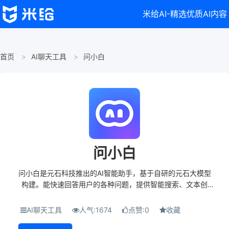
米给AI-精选优质AI内容
首页
AI聊天工具
问小白
问小白
问小白是元石科技推出的AI智能助手，基于自研的元石大模型
构建。能快速回答用户的各种问题，提供智能搜索、文本创
作、逻辑推理、灵感辅助、高效阅读和资料整理等功能。问小
白接入了DeepSeek-R1 671b满血版模型（...
AI聊天工具
人气:1674
点赞:0
收藏