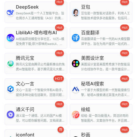
Hot
Hot
DeepSeek
豆包
DeepSeek是一个人工智能平台，旨
豆包是一款智能对话助手，利用人工
在揭示人工通用智能（AGI）的奥
智能技术提供多功能服务，包括问
秘。它提供了多种...
答、写作、翻译、情...
Hot
Hot
LiblibAI-哩布哩布AI
百度翻译
AI绘画原创模型分享社区，10万+模
百度翻译是一个新一代的AI大模型翻
型免费下载;原汁原味的webUI、
译平台，旨在为用户提供一站式的翻
comfyUI，在线A...
译和外文阅读解...
Hot
Hot
腾讯元宝
美图设计室
腾讯元宝是由腾讯公司最新推出的免
美图设计室是美图秀秀旗下的智能设
费AI智能助手，基于腾讯混元大模型
计在线协作平台，是一款平面设计工
技术，为用户提...
具、在线平面设计...
HOT
Hot
文心一言
秘塔AI搜索
文心一言是一个智能伙伴和AI助手，
一个基于大模型的新一代智能搜索引
提供多种功能包括聊天、回答问题、
擎，秘塔AI搜索通过其强大的语义理
画图识图、提供...
解能力和全网搜...
Hot
Hot
通义千问
绘蛙
通义是一个通情、达义的国产AI模
绘蛙-是一款功能强大，简洁好用的
型，可以帮你解答问题、文档阅读、
智能图片、文案创作平台，并且拥有
联网搜索并写作总...
海量虚拟模特可选择...
荐
Hot
iconfont
秒画