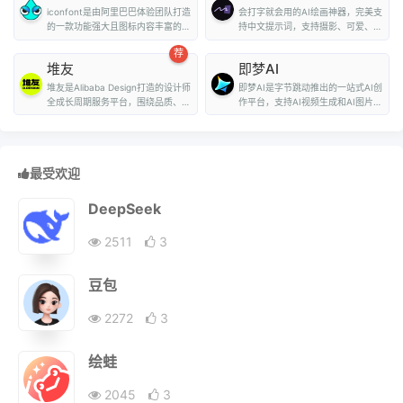
iconfont是由阿里巴巴体验团队打造
会打字就会用的AI绘画神器，完美支
的一款功能强大且图标内容丰富的矢
持中文提示词，支持摄影、可爱、精
量图标库，用户可...
致、赛博朋克、...
荐
堆友
即梦AI
堆友是Alibaba Design打造的设计师
即梦AI是字节跳动推出的一站式AI创
全成长周期服务平台，围绕品质、效
作平台，支持AI视频生成和AI图片生
率、技能、成就...
成。用户...
最受欢迎
DeepSeek
2511
3
豆包
2272
3
绘蛙
2045
3