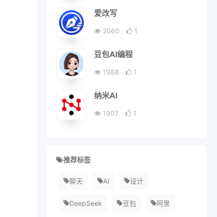
爱改写
2060
1
豆包AI编程
1988
1
纳米AI
1907
1
推荐标签
聊天
AI
设计
DeepSeek
豆包
阿里