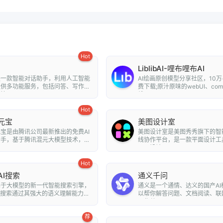
Hot
LiblibAI-哩布哩布AI
是一款智能对话助手，利用人工智能
AI绘画原创模型分享社区，10万
提供多功能服务，包括问答、写作、
费下载;原汁原味的webUI、com
...
线A...
Hot
元宝
美图设计室
宝是由腾讯公司最新推出的免费AI
美图设计室是美图秀秀旗下的智
助手，基于腾讯混元大模型技术，为
线协作平台，是一款平面设计工
..
平面设计...
Hot
AI搜索
通义千问
基于大模型的新一代智能搜索引擎，
通义是一个通情、达义的国产AI
I搜索通过其强大的语义理解能力和
以帮你解答问题、文档阅读、联
..
写作总...
荐