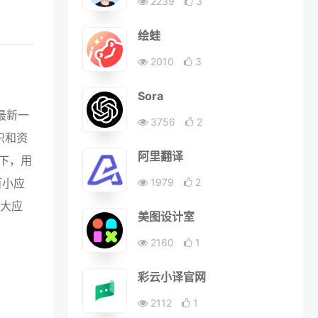
2239
3
绘蛙
2010
3
Sora
最新一
3756
2
识和资
阿里翻译
持下，用
百小应
1979
2
各大应
美图设计室
2160
1
彩云小译官网
2112
1