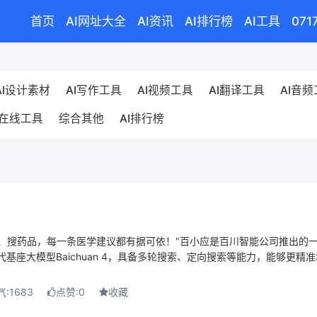
首页
AI网址大全
AI资讯
AI排行榜
AI工具
071
AI设计素材
AI写作工具
AI视频工具
AI翻译工具
AI音
在线工具
综合其他
AI排行榜
、搜药品，每一条医学建议都有据可依！"百小应是百川智能公司推出的
代基座大模型Baichuan 4，具备多轮搜索、定向搜索等能力，能够更精
:1683
点赞:0
收藏