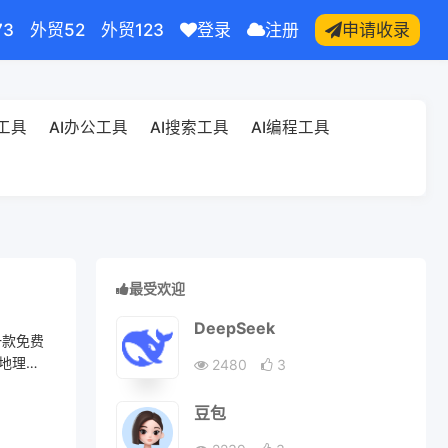
73
外贸52
外贸123
登录
注册
申请收录
频工具
AI办公工具
AI搜索工具
AI编程工具
最受欢迎
DeepSeek
一款免费
准地理解
2480
3
豆包