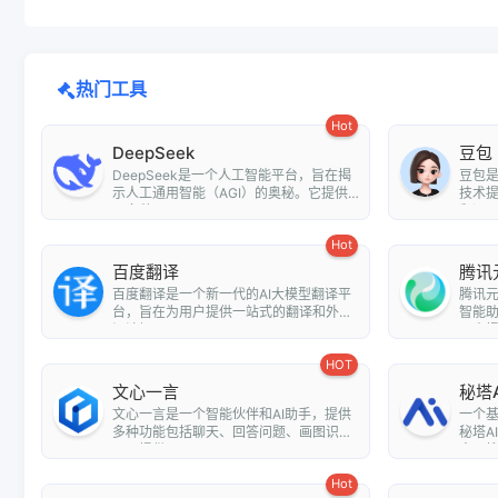
热门工具
Hot
DeepSeek
豆包
DeepSeek是一个人工智能平台，旨在揭
豆包
示人工通用智能（AGI）的奥秘。它提供
技术
了多种...
翻译、情
Hot
百度翻译
腾讯
百度翻译是一个新一代的AI大模型翻译平
腾讯元
台，旨在为用户提供一站式的翻译和外文
智能
阅读解...
用户提.
HOT
文心一言
秘塔
文心一言是一个智能伙伴和AI助手，提供
一个
多种功能包括聊天、回答问题、画图识
秘塔A
图、提供...
全网搜.
Hot