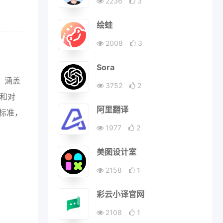
2236
3
绘蛙
2008
3
Sora
，涵盖
3752
2
议和对
阿里翻译
全标准，
1977
2
美图设计室
2158
1
彩云小译官网
2108
1