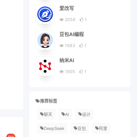
爱改写
2058
1
豆包AI编程
1983
1
纳米AI
1905
1
推荐标签
聊天
AI
设计
DeepSeek
豆包
阿里
Hot