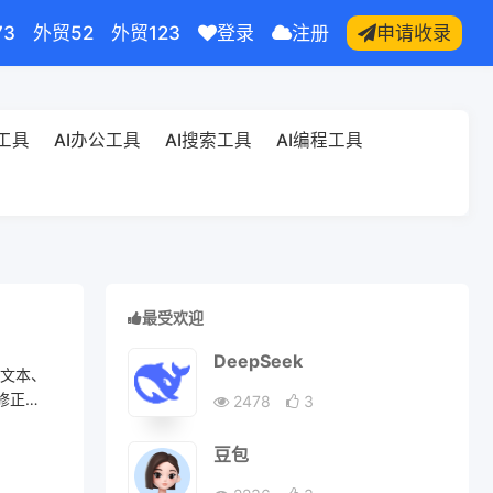
73
外贸52
外贸123
登录
注册
申请收录
频工具
AI办公工具
AI搜索工具
AI编程工具
最受欢迎
DeepSeek
持文本、
法修正和
2478
3
豆包