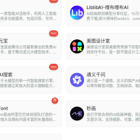
LiblibAI-哩布哩布AI
是一款智能对话助手，利用人工智能
AI绘画原创模型分享社区，10万
提供多功能服务，包括问答、写作、
费下载;原汁原味的webUI、com
...
线A...
Hot
元宝
美图设计室
宝是由腾讯公司最新推出的免费AI
美图设计室是美图秀秀旗下的智
助手，基于腾讯混元大模型技术，为
线协作平台，是一款平面设计工
..
平面设计...
Hot
AI搜索
通义千问
基于大模型的新一代智能搜索引擎，
通义是一个通情、达义的国产AI
I搜索通过其强大的语义理解能力和
以帮你解答问题、文档阅读、联
..
写作总...
荐
font
秒画
nfont是由阿里巴巴体验团队打造的一
会打字就会用的AI绘画神器，完
能强大且图标内容丰富的矢量图标
文提示词，支持摄影、可爱、精
可...
朋克、...