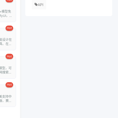
API
+模型免
fyUI，在
Hot
能设计在
具、在线
Hot
模型，可
网搜索并
Hot
美支持中
致、赛博