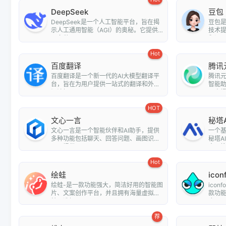
DeepSeek
豆包
DeepSeek是一个人工智能平台，旨在揭
豆包
示人工通用智能（AGI）的奥秘。它提供
技术
了多种...
翻译、情
Hot
百度翻译
腾讯
百度翻译是一个新一代的AI大模型翻译平
腾讯元
台，旨在为用户提供一站式的翻译和外文
智能
阅读解...
用户提.
HOT
文心一言
秘塔
文心一言是一个智能伙伴和AI助手，提供
一个
多种功能包括聊天、回答问题、画图识
秘塔A
图、提供...
全网搜.
Hot
绘蛙
icon
绘蛙-是一款功能强大，简洁好用的智能图
ico
片、文案创作平台，并且拥有海量虚拟模
款功
特可选择...
库，用户
荐