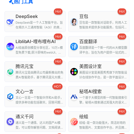
热门工具
Hot
Hot
DeepSeek
豆包
DeepSeek是一个人工智能平台，旨
豆包是一款智能对话助手，利用人工
在揭示人工通用智能（AGI）的奥
智能技术提供多功能服务，包括问
秘。它提供了多种...
答、写作、翻译、情...
Hot
Hot
LiblibAI-哩布哩布AI
百度翻译
AI绘画原创模型分享社区，10万+模
百度翻译是一个新一代的AI大模型翻
型免费下载;原汁原味的webUI、
译平台，旨在为用户提供一站式的翻
comfyUI，在线A...
译和外文阅读解...
Hot
Hot
腾讯元宝
美图设计室
腾讯元宝是由腾讯公司最新推出的免
美图设计室是美图秀秀旗下的智能设
费AI智能助手，基于腾讯混元大模型
计在线协作平台，是一款平面设计工
技术，为用户提...
具、在线平面设计...
HOT
Hot
文心一言
秘塔AI搜索
文心一言是一个智能伙伴和AI助手，
一个基于大模型的新一代智能搜索引
提供多种功能包括聊天、回答问题、
擎，秘塔AI搜索通过其强大的语义理
画图识图、提供...
解能力和全网搜...
Hot
Hot
通义千问
绘蛙
通义是一个通情、达义的国产AI模
绘蛙-是一款功能强大，简洁好用的
型，可以帮你解答问题、文档阅读、
智能图片、文案创作平台，并且拥有
联网搜索并写作总...
海量虚拟模特可选择...