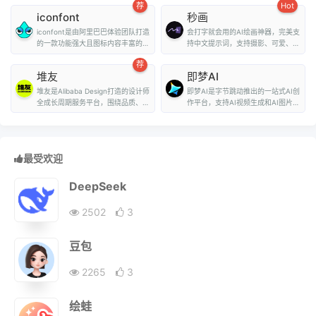
荐
Hot
iconfont
秒画
iconfont是由阿里巴巴体验团队打造
会打字就会用的AI绘画神器，完美支
的一款功能强大且图标内容丰富的矢
持中文提示词，支持摄影、可爱、精
量图标库，用户可...
致、赛博朋克、...
荐
堆友
即梦AI
堆友是Alibaba Design打造的设计师
即梦AI是字节跳动推出的一站式AI创
全成长周期服务平台，围绕品质、效
作平台，支持AI视频生成和AI图片生
率、技能、成就...
成。用户...
最受欢迎
DeepSeek
2502
3
豆包
2265
3
绘蛙