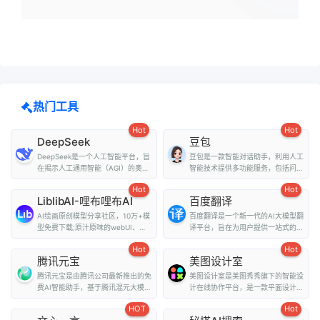
热门工具
Hot
Hot
DeepSeek
豆包
DeepSeek是一个人工智能平台，旨
豆包是一款智能对话助手，利用人工
在揭示人工通用智能（AGI）的奥
智能技术提供多功能服务，包括问
秘。它提供了多种...
答、写作、翻译、情...
Hot
Hot
LiblibAI-哩布哩布AI
百度翻译
AI绘画原创模型分享社区，10万+模
百度翻译是一个新一代的AI大模型翻
型免费下载;原汁原味的webUI、
译平台，旨在为用户提供一站式的翻
comfyUI，在线A...
译和外文阅读解...
Hot
Hot
腾讯元宝
美图设计室
腾讯元宝是由腾讯公司最新推出的免
美图设计室是美图秀秀旗下的智能设
费AI智能助手，基于腾讯混元大模型
计在线协作平台，是一款平面设计工
技术，为用户提...
具、在线平面设计...
HOT
Hot