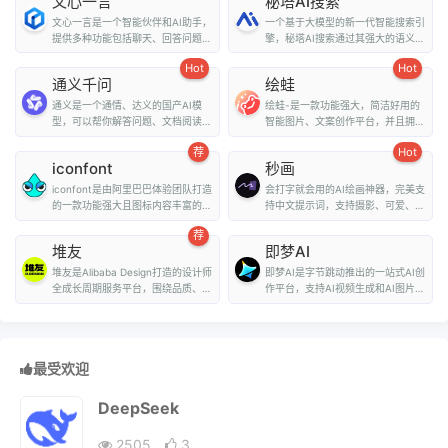
文心一言
秘塔AI搜索
文心一言是一个智能伙伴和AI助手，
一个基于大模型的新一代智能搜索引
提供多种功能包括聊天、回答问题、
擎，秘塔AI搜索通过其强大的语义理
画图识图、提供...
解能力和全网搜...
Hot
Hot
通义千问
绘蛙
通义是一个通情、达义的国产AI模
绘蛙-是一款功能强大，简洁好用的
型，可以帮你解答问题、文档阅读、
智能图片、文案创作平台，并且拥有
联网搜索并写作总...
海量虚拟模特可选择...
荐
Hot
iconfont
秒画
iconfont是由阿里巴巴体验团队打造
会打字就会用的AI绘画神器，完美支
的一款功能强大且图标内容丰富的矢
持中文提示词，支持摄影、可爱、精
量图标库，用户可...
致、赛博朋克、...
荐
堆友
即梦AI
堆友是Alibaba Design打造的设计师
即梦AI是字节跳动推出的一站式AI创
全成长周期服务平台，围绕品质、效
作平台，支持AI视频生成和AI图片生
率、技能、成就...
成。用户...
最受欢迎
DeepSeek
2505
3