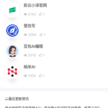
彩云小译官网
2143
1
爱改写
2084
1
豆包AI编程
2016
1
纳米AI
1928
1
最近更新资讯
盛大网络陈天桥豪赌AGI：砸半数AI利润联手代季峰，胜算几何？