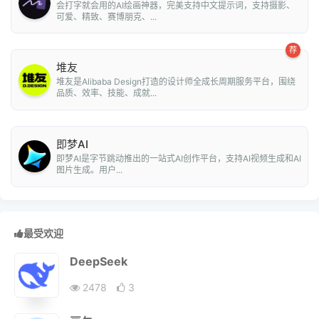
会打字就会用的AI绘画神器，完美支持中文提示词，支持摄影、
可爱、精致、赛博朋克、...
荐
堆友
堆友是Alibaba Design打造的设计师全成长周期服务平台，围绕
品质、效率、技能、成就...
即梦AI
即梦AI是字节跳动推出的一站式AI创作平台，支持AI视频生成和AI
图片生成。用户...
最受欢迎
DeepSeek
2478
3