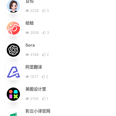
豆包
2236
3
绘蛙
2006
3
Sora
3748
2
阿里翻译
1977
2
美图设计室
2156
1
彩云小译官网