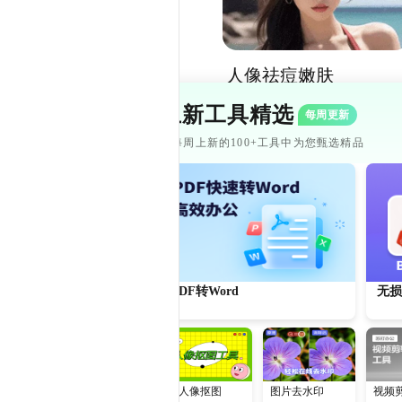
人像祛痘嫩肤
5
上新工具精选
每周更新
从每周上新的100+工具中为您甄选精品
AI视频工具
AI视频剪辑
视频智能抠像
PDF转Word
无损
AI人像抠图
图片去水印
视频