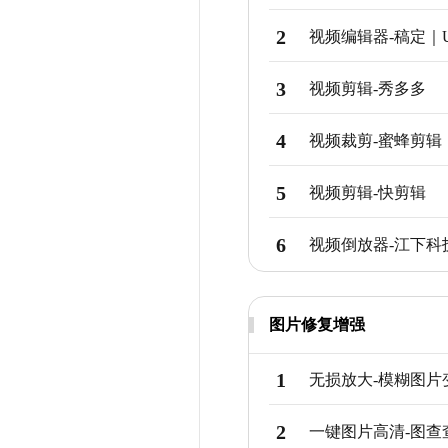
2
视频编辑器
-
稿定｜U
3
视频剪辑
-
秀多多
4
视频裁剪
-
蜜蜂剪辑
5
视频剪辑
-
快剪辑
6
视频倒放器
-
江下科
图片修复增强
1
无损放大-模糊图片
2
一键图片高清
-
图查