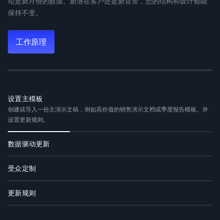
论是新月份的数据、新潜在客户还是新背景，您的结构和设计都能
保持不变。
工作原理
设置主模板
创建或导入一份主演示文稿，例如高价值的销售演示文档或季度报告模板。并
设置更新规则。
数据驱动更新
将您的主数据连接至 Salesforce、HubSpot、Google Sheets、Tableau、
Looker、Databox、Mixpanel、PostgreSQL、MySQL、Snowflake 等 50 多
受众定制
种平台。设置每日、每周或每月的更新计划。当您的数据发生变动时，演示文
拿出您最出色的销售方案，填入潜在客户的公司名称、所属行业、痛点及相关
稿也会随之自动更新。
背景信息。只需几分钟，即可获得一份量身定制的方案，无需改动幻灯片结
更新规则
构，也无需重新设计。
一次性定义好固定不变的内容（如叙事、设计和品牌）以及需要灵活调整的部
分（如数据、接收方和数字）。剩下的工作，交给 Refresh 处理即可。