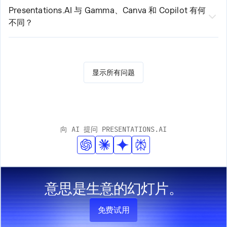
PowerPoint或Google Slides中打开，并保留所有文本、
的任何人而设计——包括创始人、销售团队、市场营销人
Presentations.AI 与 Gamma、Canva 和 Copilot 有何
布局和字体。
不同？
员、产品经理、顾问和培训师。无论是在初创公司、大型
大多数 AI 演示工具侧重于速度。而 Presentations.AI 则专
企业还是代理机构，只要清晰的演示文稿能推动工作进
注于成果——更清晰的演示文稿、更快的意见统一、更少的
展，它都能派上用场。
后续会议。Gamma 专为一次性、网页优先的演示文稿而设
显示所有问题
计。Canva 是一款通用设计工具，而非专业的演示平台。
Copilot 虽可在 PowerPoint 中运行，但无法连接实时数据
或大规模生成演示文稿。Presentations.AI 是唯一一款集演
示文稿创建、数据连接刷新和基于 API 生成于一体的平
向 AI 提问 PRESENTATIONS.AI
台。
意思是生意的幻灯片。
免费试用