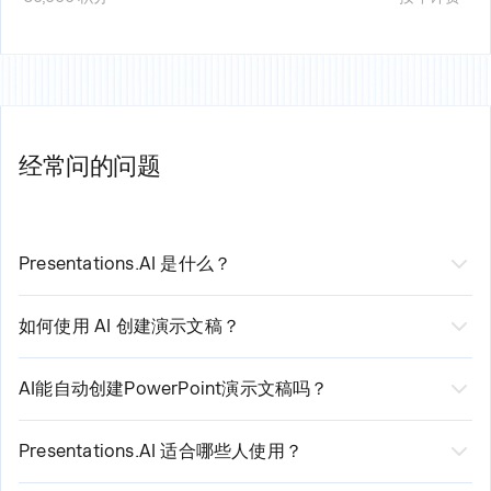
经常问的问题
Presentations.AI 是什么？
Presentations.AI 是一款人工智能工具，能将您的想法、文
档或数据转化为可立即演示的幻灯片。您只需提供一个提
如何使用 AI 创建演示文稿？
示、一份 Word 文档、一个 PDF 文件或一个 URL，它就能
您可以通过多种方式开始：输入主题、粘贴笔记、上传
构建叙事、撰写文案、选择合适的布局并应用简洁的设
Word 文档或 PDF，或者分享网址。Presentations.AI 会读
AI能自动创建PowerPoint演示文稿吗？
计。不到一分钟，您就能获得一份完整的演示文稿。
取您的内容，构建结构清晰、逻辑流畅的演示文稿，并应
是的。Presentations.AI 能根据您的输入自动生成完整的
用简洁的设计。您可以编辑幻灯片，并一键导出到
PowerPoint演示文稿，无需手动设置。您可以将演示文稿
Presentations.AI 适合哪些人使用？
PowerPoint 或 Google Slides。
下载为原生的.pptx文件，该文件可在Microsoft
Presentations.AI 专为需要通过演示文稿将想法转化为决策