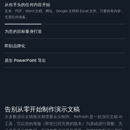
从你手头的任何内容开始
文本、PDF、Word 文档、网址、Google 文档和 Excel 文件。只要你有内容，
无需任何准备。
为您的目标量身打造
AI 会根据投资者路演、销售演示和董事会汇报的不同需求，生成不同的逻辑序
列。您只需告知演示文稿的目标，它便会据此进行构建。
即刻品牌化
粘贴您的网站网址。我们专有的“品牌同步”功能可自动提取您的徽标、字体和
配色。让每一张幻灯片都呈现您的专属风格。
原生 PowerPoint 导出
下载完全可编辑的 .pptx 文件。在 PowerPoint 或 Google Slides 中打开，确
保内容完整，排版不乱。
告别从零开始制作演示文稿
大多数演示文稿每次都需要从头制作。Refresh 是一款演示文稿 AI
工具，它以您的母版（即您已经完善的版本）为基础进行调整。无