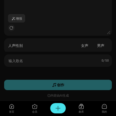
增强
人声性别
女声
男声
0/ 50
创作
内容由AI生成
首页
会员
曲库
我的