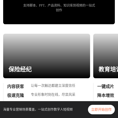
支持脚本、PPT、产品资料、知识库到视频的一站式
创作
保险经纪
教育培
让每一次触达都建立深度信任
内容获客
一键成片
专业形象时刻在线，尽显风采
极速克隆
降本增效
让每波热点都成为增长机遇
一键跟创
AI创作
立即开始创作
海量专业营销场景覆盖，一站式创作数字人短视频